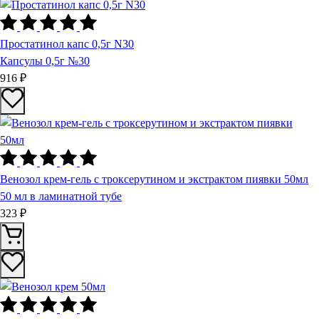
Простатинол капс 0,5г N30
Капсулы 0,5г №30
916 ₽
Венозол крем-гель с троксерутином и экстрактом пиявки 50мл
50 мл в ламинатной тубе
323 ₽