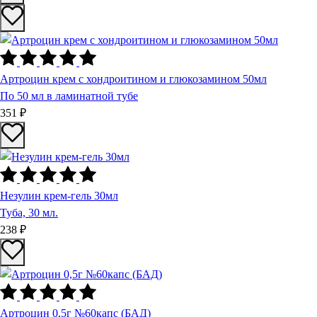
Артроцин крем с хондроитином и глюкозамином 50мл
По 50 мл в ламинатной тубе
351 ₽
Незулин крем-гель 30мл
Туба, 30 мл.
238 ₽
Артроцин 0,5г №60капс (БАД)