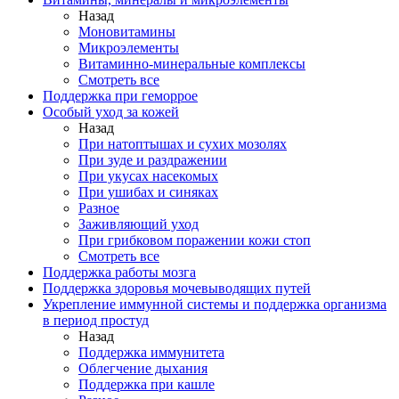
Назад
Моновитамины
Микроэлементы
Витаминно-минеральные комплексы
Смотреть все
Поддержка при геморрое
Особый уход за кожей
Назад
При натоптышах и сухих мозолях
При зуде и раздражении
При укусах насекомых
При ушибах и синяках
Разное
Заживляющий уход
При грибковом поражении кожи стоп
Смотреть все
Поддержка работы мозга
Поддержка здоровья мочевыводящих путей
Укрепление иммунной системы и поддержка организма
в период простуд
Назад
Поддержка иммунитета
Облегчение дыхания
Поддержка при кашле