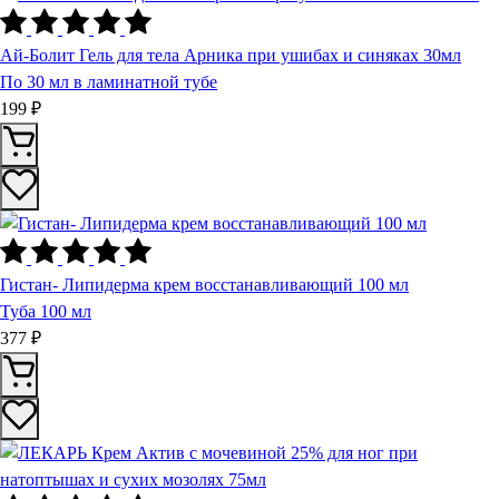
Ай-Болит Гель для тела Арника при ушибах и синяках 30мл
По 30 мл в ламинатной тубе
199 ₽
Гистан- Липидерма крем восстанавливающий 100 мл
Туба 100 мл
377 ₽