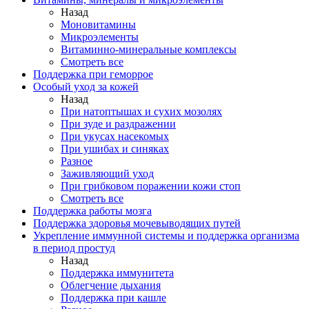
Назад
Моновитамины
Микроэлементы
Витаминно-минеральные комплексы
Смотреть все
Поддержка при геморрое
Особый уход за кожей
Назад
При натоптышах и сухих мозолях
При зуде и раздражении
При укусах насекомых
При ушибах и синяках
Разное
Заживляющий уход
При грибковом поражении кожи стоп
Смотреть все
Поддержка работы мозга
Поддержка здоровья мочевыводящих путей
Укрепление иммунной системы и поддержка организма
в период простуд
Назад
Поддержка иммунитета
Облегчение дыхания
Поддержка при кашле