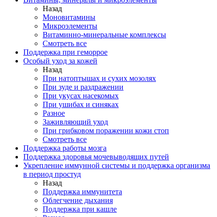
Назад
Моновитамины
Микроэлементы
Витаминно-минеральные комплексы
Смотреть все
Поддержка при геморрое
Особый уход за кожей
Назад
При натоптышах и сухих мозолях
При зуде и раздражении
При укусах насекомых
При ушибах и синяках
Разное
Заживляющий уход
При грибковом поражении кожи стоп
Смотреть все
Поддержка работы мозга
Поддержка здоровья мочевыводящих путей
Укрепление иммунной системы и поддержка организма
в период простуд
Назад
Поддержка иммунитета
Облегчение дыхания
Поддержка при кашле