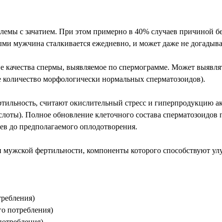
емы с зачатием. При этом примерно в 40% случаев причиной бе
ыми мужчина сталкивается ежедневно, и может даже не догадыва
 качества спермы, выявляемое по спермограмме. Может выявля
ое количество морфологически нормальных сперматозоидов).
тильность, считают окислительный стресс и гиперпродукцию а
слоты). Полное обновление клеточного состава сперматозоидов п
цев до предполагаемого оплодотворения.
 и мужской фертильности, компоненты которого способствуют у
требления)
го потребления)
потребления)