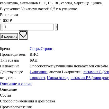
карнитина, витаминов С, Е, В5, В6, селена, марганца, цинка.
В упаковке:
30 капсул массой 0,5 г в упаковке
В наличии
1 602
₽
−
+
В корзину
Бренд
СпермСтронг
Производитель
ВИС
Тип товара
БАД
Назначение
Способствует улучшению показателей спермы
Действующее
L-аргинин
, ацетил L-карнитин,
витамин С (аск
вещество
глюконат
,
Цинка оксид
,
витамин В6 (пиридокс
Описание и состав
Описание
Состав
Способ применения и дозировка
Противопоказания