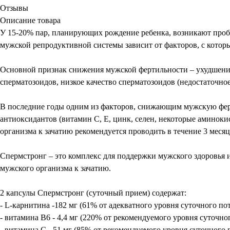
Отзывы
Описание товара
У 15-20% пар, планирующих рождение ребенка, возникают пробл
мужской репродуктивной системы зависит от факторов, с котор
Основной признак снижения мужской фертильности – ухудшение
сперматозоидов, низкое качество сперматозоидов (недостаточн
В последние годы одним из факторов, снижающим мужскую фер
антиоксидантов (витамин С, Е, цинк, селен, некоторые аминоки
организма к зачатию рекомендуется проводить в течение 3 меся
Спермстронг – это комплекс для поддержки мужского здоровья
мужского организма к зачатию.
2 капсулы Спермстронг (суточный прием) содержат:
- L-карнитина -182 мг (61% от адекватного уровня суточного по
- витамина В6 - 4,4 мг (220% от рекомендуемого уровня суточно
- витамина С - 51 мг (85% от рекомендуемого уровня суточного 