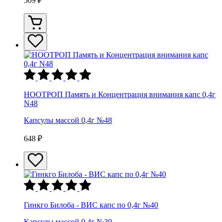
509 ₽
НООТРОП Память и Концентрация внимания капс 0,4г
N48
Капсулы массой 0,4г №48
648 ₽
Гинкго Билоба - ВИС капс по 0,4г №40
Капсулы массой 0,4г №30