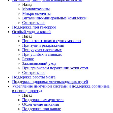
Назад
Моновитамины
Микроэлементы
Витаминно-минеральные комплексы
Смотреть все
Поддержка при геморрое
Особый уход за кожей
Назад
При натоптышах и сухих мозолях
При зуде и раздражении
При укусах насекомых
При ушибах и синяках
Разное
Заживляющий уход
При грибковом поражении кожи стоп
Смотреть все
Поддержка работы мозга
Поддержка здоровья мочевыводящих путей
Укрепление иммунной системы и поддержка организма
в период простуд
Назад
Поддержка иммунитета
Облегчение дыхания
Поддержка при кашле