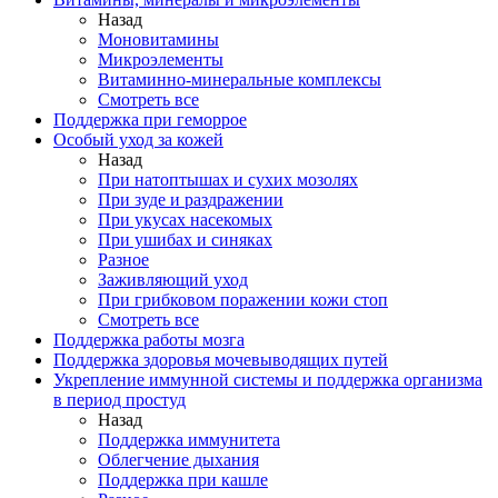
Назад
Моновитамины
Микроэлементы
Витаминно-минеральные комплексы
Смотреть все
Поддержка при геморрое
Особый уход за кожей
Назад
При натоптышах и сухих мозолях
При зуде и раздражении
При укусах насекомых
При ушибах и синяках
Разное
Заживляющий уход
При грибковом поражении кожи стоп
Смотреть все
Поддержка работы мозга
Поддержка здоровья мочевыводящих путей
Укрепление иммунной системы и поддержка организма
в период простуд
Назад
Поддержка иммунитета
Облегчение дыхания
Поддержка при кашле