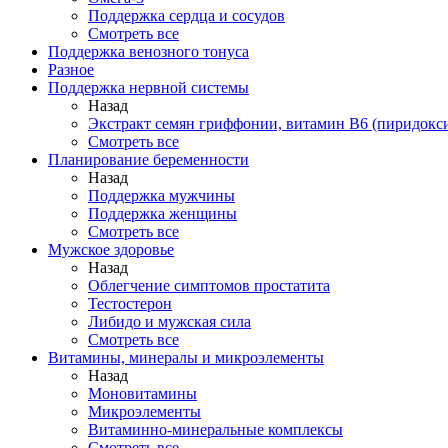
Поддержка сердца и сосудов
Смотреть все
Поддержка венозного тонуса
Разное
Поддержка нервной системы
Назад
Экстракт семян гриффонии, витамин В6 (пиридокс
Смотреть все
Планирование беременности
Назад
Поддержка мужчины
Поддержка женщины
Смотреть все
Мужское здоровье
Назад
Облегчение симптомов простатита
Тестостерон
Либидо и мужская сила
Смотреть все
Витамины, минералы и микроэлементы
Назад
Моновитамины
Микроэлементы
Витаминно-минеральные комплексы
Смотреть все