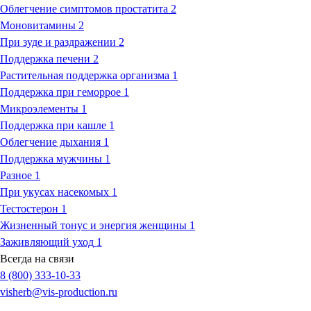
Облегчение симптомов простатита
2
Моновитамины
2
При зуде и раздражении
2
Поддержка печени
2
Растительная поддержка организма
1
Поддержка при геморрое
1
Микроэлементы
1
Поддержка при кашле
1
Облегчение дыхания
1
Поддержка мужчины
1
Разное
1
При укусах насекомых
1
Тестостерон
1
Жизненный тонус и энергия женщины
1
Заживляющий уход
1
Всегда на связи
8 (800) 333-10-33
visherb@vis-production.ru