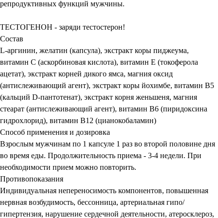
репродуктивных функций мужчины.
ТЕСТОГЕНОН - заряди тестостерон!
Состав
L-аргинин, желатин (капсула), экстракт коры пиджеума,
витамин С (аскорбиновая кислота), витамин Е (токоферола
ацетат), экстракт корней дикого ямса, магния оксид
(антислеживающий агент), экстракт коры йохимбе, витамин В5
(кальций D-пантотенат), экстракт корня женьшеня, магния
стеарат (антислеживающий агент), витамин В6 (пиридоксина
гидрохлорид), витамин В12 (цианокобаламин)
Способ применения и дозировка
Взрослым мужчинам по 1 капсуле 1 раз во второй половине дня
во время еды. Продолжительность приема - 3-4 недели. При
необходимости прием можно повторить.
Противопоказания
Индивидуальная непереносимость компонентов, повышенная
нервная возбудимость, бессонница, артериальная гипо/
гипертензия, нарушение сердечной деятельности, атеросклероз,