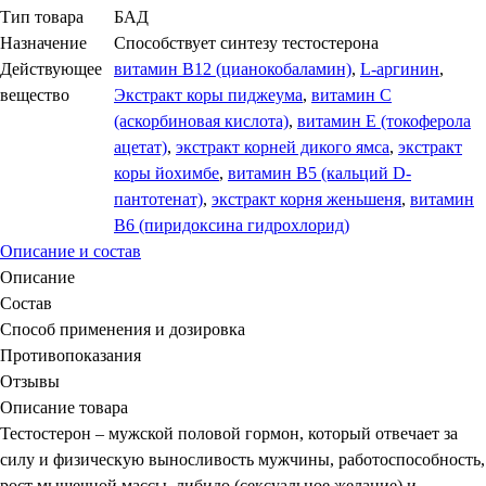
Тип товара
БАД
Назначение
Способствует синтезу тестостерона
Действующее
витамин В12 (цианокобаламин)
,
L-аргинин
,
вещество
Экстракт коры пиджеума
,
витамин С
(аскорбиновая кислота)
,
витамин Е (токоферола
ацетат)
,
экстракт корней дикого ямса
,
экстракт
коры йохимбе
,
витамин В5 (кальций D-
пантотенат)
,
экстракт корня женьшеня
,
витамин
В6 (пиридоксина гидрохлорид)
Описание и состав
Описание
Состав
Способ применения и дозировка
Противопоказания
Отзывы
Описание товара
Тестостерон – мужской половой гормон, который отвечает за
силу и физическую выносливость мужчины, работоспособность,
рост мышечной массы, либидо (сексуальное желание) и