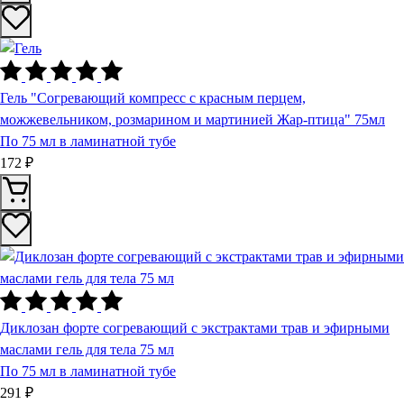
Гель "Согревающий компресс с красным перцем,
можжевельником, розмарином и мартинией Жар-птица" 75мл
По 75 мл в ламинатной тубе
172 ₽
Диклозан форте согревающий с экстрактами трав и эфирными
маслами гель для тела 75 мл
По 75 мл в ламинатной тубе
291 ₽