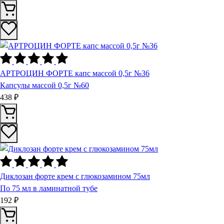
АРТРОЦИН ФОРТЕ капс массой 0,5г №36
Капсулы массой 0,5г №60
438 ₽
Диклозан фоpте крем с глюкозамином 75мл
По 75 мл в ламинатной тубе
192 ₽