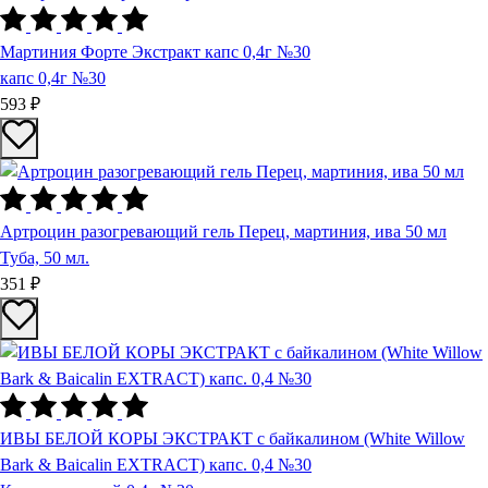
Мартиния Форте Экстракт капс 0,4г №30
капс 0,4г №30
593 ₽
Артроцин разогревающий гель Перец, мартиния, ива 50 мл
Туба, 50 мл.
351 ₽
ИВЫ БЕЛОЙ КОРЫ ЭКСТРАКТ с байкалином (White Willow
Bark & Baicalin EXTRACT) капс. 0,4 №30