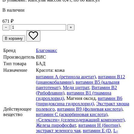
В наличии
671
₽
−
+
В корзину
Бренд
Благомакс
Производитель
ВИС
Тип товара
БАД
Назначение
Красота: кожа
витамин А (ретинола ацетат)
,
витамин В12
(цианокобаламин)
,
витамин В5 (кальция
пантотенат)
,
Меди цитрат
,
Витамин В2
(Рибофлавин)
,
витамин В1 (тиамина
гидрохлорид)
, Магния оксид,
витамин В6
(пиридоксина гидрохлорид)
,
Экстракт хвоща
Действующее
полевого
,
витамин В9 (фолиевая кислота)
,
вещество
витамин С (аскорбиновая кислота)
,
«Селексен» (селенсодержащий компонент)
,
Железа пирофосфат
,
витамин Н (биотин)
,
экстракт зеленого чая
,
витамин Е (D
,
L-