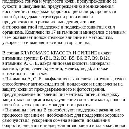
поддержке тонуса и упругости кожи, предупреждению ее
сухости и шелушения, предупреждению возникновения
воспалений, поддержке здорового цвета лица, прочности
ногтей, поддержке структуры и роста волос и
предупреждению риска их выпадения, а также
антиоксидантной поддержке и поддержке защитных сил
организма. Комплекс из 17 витаминов и минералов с зеленым
чаем оказывает положительное влияние на метаболизм,
ускоряя его и выводя токсины из организма.
В состав БЛАГОМАКС КРАСОТА И СИЯНИЕ входят
витамины группы В (В1, В2, В3, В5, В6, В7, В9, В12),
витамины А, С, Е, альфа-липоевая кислота, минералы –
магний, цинк, селен, кремний, железо, медь), а также
катехины зеленого чая.
• Витамины А, С, Е, альфа-липоевая кислота, катехины, селен
способствуют антиоксидантной поддержке и направлены на
защиту кожи от преждевременного и фотостарения,
предупреждение появления пигментных пятен, поддержку
защитных сил организма, улучшение состояния кожи, волос и
ногтей для сохранения молодости и красоты.
• Витамины группы В способствуют поддержке различных
процессов организма, необходимых для поддержки хорошего
самочувствия, ускорения обмена веществ, повышения
бодрости, энергии и поддержания здорового вида кожи, волос