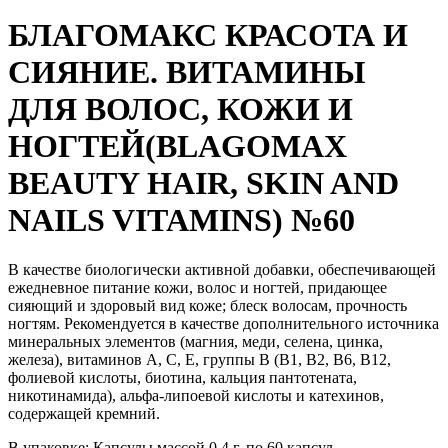
БЛАГОМАКС КРАСОТА И
СИЯНИЕ. ВИТАМИНЫ
ДЛЯ ВОЛОС, КОЖИ И
НОГТЕЙ(BLAGOMAX
BEAUTY HAIR, SKIN AND
NAILS VITAMINS) №60
В качестве биологически активной добавки, обеспечивающей
ежедневное питание кожи, волос и ногтей, придающее
сияющий и здоровый вид коже; блеск волосам, прочность
ногтям. Рекомендуется в качестве дополнительного источника
минеральных элементов (магния, меди, селена, цинка,
железа), витаминов А, С, Е, группы В (В1, В2, В6, В12,
фолиевой кислоты, биотина, кальция пантотената,
никотинамида), альфа-липоевой кислоты и катехинов,
содержащей кремний.
В упаковке:
Капсулы массой 0,4 г, по 60 капсул