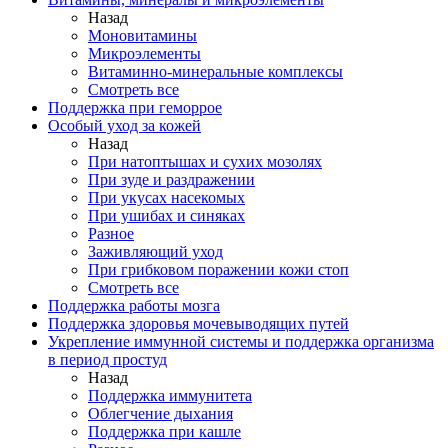
Назад
Моновитамины
Микроэлементы
Витаминно-минеральные комплексы
Смотреть все
Поддержка при геморрое
Особый уход за кожей
Назад
При натоптышах и сухих мозолях
При зуде и раздражении
При укусах насекомых
При ушибах и синяках
Разное
Заживляющий уход
При грибковом поражении кожи стоп
Смотреть все
Поддержка работы мозга
Поддержка здоровья мочевыводящих путей
Укрепление иммунной системы и поддержка организма
в период простуд
Назад
Поддержка иммунитета
Облегчение дыхания
Поддержка при кашле