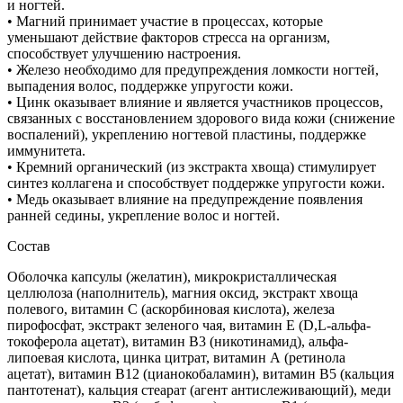
и ногтей.
• Магний принимает участие в процессах, которые
уменьшают действие факторов стресса на организм,
способствует улучшению настроения.
• Железо необходимо для предупреждения ломкости ногтей,
выпадения волос, поддержке упругости кожи.
• Цинк оказывает влияние и является участников процессов,
связанных с восстановлением здорового вида кожи (снижение
воспалений), укреплению ногтевой пластины, поддержке
иммунитета.
• Кремний органический (из экстракта хвоща) стимулирует
синтез коллагена и способствует поддержке упругости кожи.
• Медь оказывает влияние на предупреждение появления
ранней седины, укрепление волос и ногтей.
Состав
Оболочка капсулы (желатин), микрокристаллическая
целлюлоза (наполнитель), магния оксид, экстракт хвоща
полевого, витамин С (аскорбиновая кислота), железа
пирофосфат, экстракт зеленого чая, витамин Е (D,L-альфа-
токоферола ацетат), витамин В3 (никотинамид), альфа-
липоевая кислота, цинка цитрат, витамин А (ретинола
ацетат), витамин В12 (цианокобаламин), витамин В5 (кальция
пантотенат), кальция стеарат (агент антислеживающий), меди