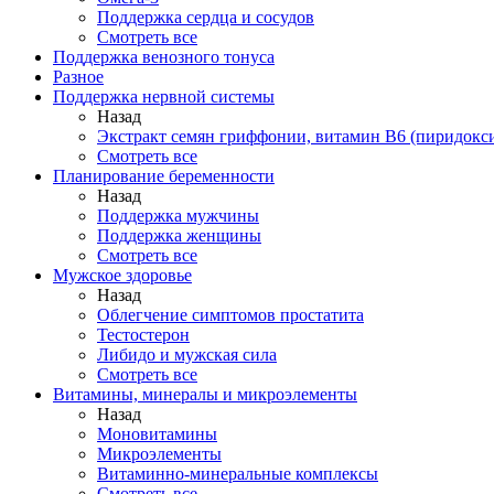
Поддержка сердца и сосудов
Смотреть все
Поддержка венозного тонуса
Разное
Поддержка нервной системы
Назад
Экстракт семян гриффонии, витамин В6 (пиридокс
Смотреть все
Планирование беременности
Назад
Поддержка мужчины
Поддержка женщины
Смотреть все
Мужское здоровье
Назад
Облегчение симптомов простатита
Тестостерон
Либидо и мужская сила
Смотреть все
Витамины, минералы и микроэлементы
Назад
Моновитамины
Микроэлементы
Витаминно-минеральные комплексы
Смотреть все