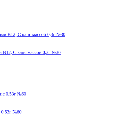
В12, С капс массой 0,3г №30
 0,53г №60