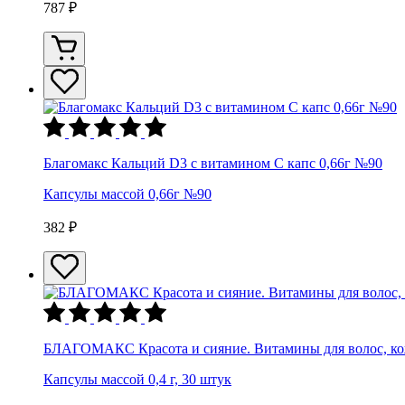
787 ₽
Благомакс Кальций D3 с витамином С капс 0,66г №90
Капсулы массой 0,66г №90
382 ₽
БЛАГОМАКС Красота и сияние. Витамины для волос, кож
Капсулы массой 0,4 г, 30 штук