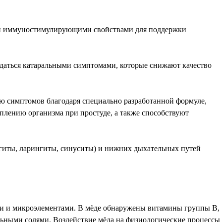
и и иммуностимулирующими свойствами для поддержки
ждаться катаральными симптомами, которые снижают качество
ию симптомов благодаря специально разработанной формуле,
плению организма при простуде, а также способствуют
гиты, ларингиты, синуситы) и нижних дыхательных путей
ми и микроэлементами. В мёде обнаружены витамины группы В,
альными солями. Воздействие мёда на физиологические процессы