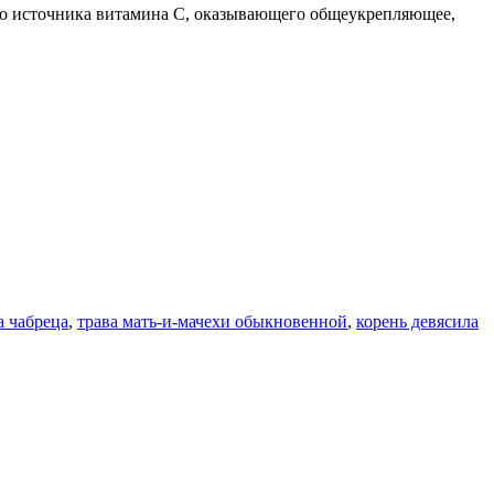
го источника витамина С, оказывающего общеукрепляющее,
а чабреца
,
трава мать-и-мачехи обыкновенной
,
корень девясила