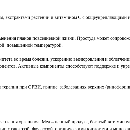
едом, экстрактами растений и витамином С с общеукрепляющим
изменения планов повседневной жизни. Простуда может сопрово
той, повышенной температурой.
нитета во время болезни, ускорению выздоровления и облегчен
понентов. Активные компоненты способствуют поддержке и укре
й терапии при ОРВИ, гриппе, заболеваниях верхних (ринофарин
репления организма. Мед – ценный продукт, богатый витамина
тании с глюкозой, фруктозой, органическими кислотами и минер