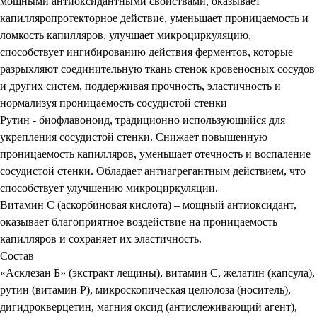
мощными антиоксидантными свойствами, оказывает
капилляропротекторное действие, уменьшает проницаемость и
ломкость капилляров, улучшает микроциркуляцию,
способствует ингибированию действия ферментов, которые
разрыхляют соединительную ткань стенок кровеносных сосудов
и других систем, поддерживая прочность, эластичность и
нормализуя проницаемость сосудистой стенки
Рутин - биофлавоноид, традиционно использующийся для
укрепления сосудистой стенки. Снижает повышенную
проницаемость капилляров, уменьшает отечность и воспаление
сосудистой стенки. Обладает антиагрегантным действием, что
способствует улучшению микроциркуляции.
Витамин С (аскорбиновая кислота) – мощный антиоксидант,
оказывает благоприятное воздействие на проницаемость
капилляров и сохраняет их эластичность.
Состав
«Асклезан Б» (экстракт лещины), витамин С, желатин (капсула),
рутин (витамин Р), микроскопическая целюлоза (носитель),
дигидрокверцетин, магния оксид (антислеживающий агент),