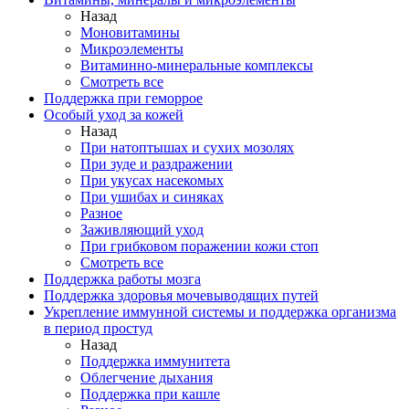
Назад
Моновитамины
Микроэлементы
Витаминно-минеральные комплексы
Смотреть все
Поддержка при геморрое
Особый уход за кожей
Назад
При натоптышах и сухих мозолях
При зуде и раздражении
При укусах насекомых
При ушибах и синяках
Разное
Заживляющий уход
При грибковом поражении кожи стоп
Смотреть все
Поддержка работы мозга
Поддержка здоровья мочевыводящих путей
Укрепление иммунной системы и поддержка организма
в период простуд
Назад
Поддержка иммунитета
Облегчение дыхания
Поддержка при кашле