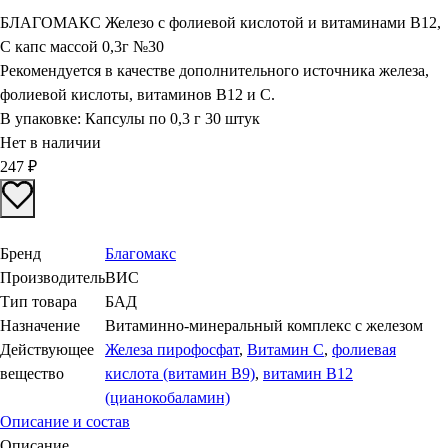
БЛАГОМАКС Железо с фолиевой кислотой и витаминами В12,
С капс массой 0,3г №30
Рекомендуется в качестве дополнительного источника железа,
фолиевой кислоты, витаминов В12 и С.
В упаковке:
Капсулы по 0,3 г 30 штук
Нет в наличии
247
₽
Бренд
Благомакс
Производитель
ВИС
Тип товара
БАД
Назначение
Витаминно-минеральный комплекс с железом
Действующее
Железа пирофосфат
,
Витамин С
,
фолиевая
вещество
кислота (витамин В9)
,
витамин В12
(цианокобаламин)
Описание и состав
Описание