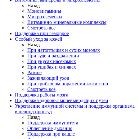
Назад
Моновитамины
Микроэлементы
Витаминно-минеральные комплексы
Смотреть все
Поддержка при геморрое
Особый уход за кожей
Назад
При натоптышах и сухих мозолях
При зуде и раздражении
При укусах насекомых
При ушибах и синяках
Разное
Заживляющий уход
При грибковом поражении кожи стоп
Смотреть все
Поддержка работы мозга
Поддержка здоровья мочевыводящих путей
Укрепление иммунной системы и поддержка организма
в период простуд
Назад
Поддержка иммунитета
Облегчение дыхания
Поддержка при кашле