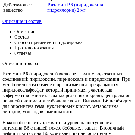
Действующее
Витамин В6 (пиридоксина
вещество
гидрохлорид) 2 мг
Описание и состав
Описание
Состав
Способ применения и дозировка
Противопоказания
Отзывы
Описание товара
Витамин B6 (пиридоксин) включает группу родственных
соединений: пиридоксин, пиридоксаль и пиридоксамин. При
метаболическом обмене в организме они превращаются в
пиридоксальфосфат, который принимает участие как
кофермент во многих важных реакциях в крови, центральной
нервной системе и метаболизме кожи. Витамин B6 необходим
для биосинтеза гема, нуклеиновых кислот, метаболизма
липидов, углеводов, аминокислот.
Важно обеспечить адекватный уровень поступления
витамина В6 с пищей (мясо, бобовые, гранат). Вторичный
дефицит витамина В6 возникает при недостаточном