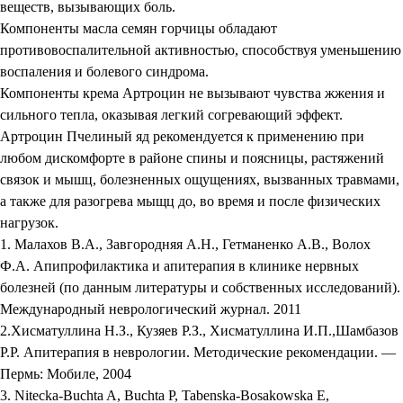
веществ, вызывающих боль.
Компоненты масла семян горчицы обладают
противовоспалительной активностью, способствуя уменьшению
воспаления и болевого синдрома.
Компоненты крема Артроцин не вызывают чувства жжения и
сильного тепла, оказывая легкий согревающий эффект.
Артроцин Пчелиный яд рекомендуется к применению при
любом дискомфорте в районе спины и поясницы, растяжений
связок и мышц, болезненных ощущениях, вызванных травмами,
а также для разогрева мыщц до, во время и после физических
нагрузок.
1. Малахов В.А., Завгородняя А.Н., Гетманенко А.В., Волох
Ф.А. Апипрофилактика и апитерапия в клинике нервных
болезней (по данным литературы и собственных исследований).
Международный неврологический журнал. 2011
2.Хисматуллина Н.З., Кузяев Р.З., Хисматуллина И.П.,Шамбазов
Р.Р. Апитерапия в неврологии. Методические рекомендации. —
Пермь: Мобиле, 2004
3. Nitecka-Buchta A, Buchta P, Tabenska-Bosakowska E,