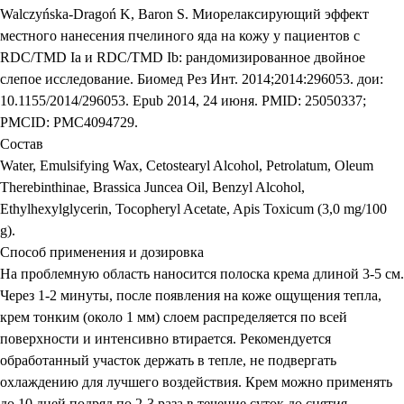
Walczyńska-Dragoń K, Baron S. Миорелаксирующий эффект
местного нанесения пчелиного яда на кожу у пациентов с
RDC/TMD Ia и RDC/TMD Ib: рандомизированное двойное
слепое исследование. Биомед Рез Инт. 2014;2014:296053. дои:
10.1155/2014/296053. Epub 2014, 24 июня. PMID: 25050337;
PMCID: PMC4094729.
Состав
Water, Emulsifying Wax, Cetostearyl Alcohol, Petrolatum, Oleum
Therebinthinae, Brassica Juncea Oil, Benzyl Alcohol,
Ethylhexylglycerin, Tocopheryl Acetate, Apis Toxicum (3,0 mg/100
g).
Способ применения и дозировка
На проблемную область наносится полоска крема длиной 3-5 см.
Через 1-2 минуты, после появления на коже ощущения тепла,
крем тонким (около 1 мм) слоем распределяется по всей
поверхности и интенсивно втирается. Рекомендуется
обработанный участок держать в тепле, не подвергать
охлаждению для лучшего воздействия. Крем можно применять
до 10 дней подряд по 2-3 раза в течение суток до снятия