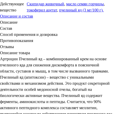
Действующее
Скипидар живичный
,
масло семян горчицы
,
вещество
токоферил ацетат
,
пчелиный яд (3 мг/100 г).
Описание и состав
Описание
Состав
Способ применения и дозировка
Противопоказания
Отзывы
Описание товара
Артроцин Пчелиный яд – комбинированный крем на основе
пчелиного яда для снижения дискомфорта в поясничной
области, суставов и мышц, в том числе вызванного травмами.
Пчелиный яд (апитоксин) – вещество с уникальными
свойствами и механизмом действия. Это продукт секреторной
деятельности особей медоносной пчелы, богатый на
биологически активные вещества. Пчелиный яд содержит
ферменты, аминокислоты и пептиды. Считается, что 90%
активного пептидного комплекса составляет меллитин,
являющийся основным действующим веществом пчелиного яда.