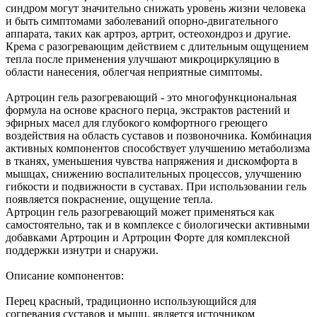
синдром могут значительно снижать уровень жизни человека
и быть симптомами заболеваний опорно-двигательного
аппарата, таких как артроз, артрит, остеохондроз и другие.
Крема с разогревающим действием с длительным ощущением
тепла после применения улучшают микроциркуляцию в
области нанесения, облегчая неприятные симптомы.
Артроцин гель разогревающий - это многофункциональная
формула на основе красного перца, экстрактов растений и
эфирных масел для глубокого комфортного греющего
воздействия на область суставов и позвоночника. Комбинация
активных компонентов способствует улучшению метаболизма
в тканях, уменьшения чувства напряжения и дискомфорта в
мышцах, снижению воспалительных процессов, улучшению
гибкости и подвижности в суставах. При использовании гель
появляется покраснение, ощущение тепла.
Артроцин гель разогревающий может применяться как
самостоятельно, так и в комплексе с биологически активными
добавками Артроцин и Артроцин Форте для комплексной
поддержки изнутри и снаружи.
Описание компонентов:
Перец красный, традиционно использующийся для
согревания суставов и мышц, является источником