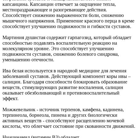
капсаицина. Капсаицин отвечает за ощущение тепла,
местнораздражающее и разогревающее действия.
Способствует снижению выраженности боли, снижению
мышечного напряжения. Применение красного перца в креме
способствует улучшению подвижности и гибкости суставов.
Мартиния душистая содержит гарпагозид, который обладает
способностью подавлять воспалительную реакцию на
молекулярном уровне. Это способствует улучшению
подвижности суставов, снижению болевого синдрома,
уменьшению отечности.
Ива белая используется в народной медицине для лечения
заболеваний суставов. Действующий компонент коры ивы –
салицин. Благодаря способности блокировать образование
веществ, стимулирующих развитие воспаления, салицин
оказывает обезболивающий и противовоспалительный
эффект.
Можжевельник - источник терпенов, камфена, кадинена,
терпинеола, борнеола, пинена и других биологически
активных веществ - способствуют расщеплению мочевой
кислоты, что облегчает состояние при скованности движений.
Ниацинамид (витамин В3) обладает