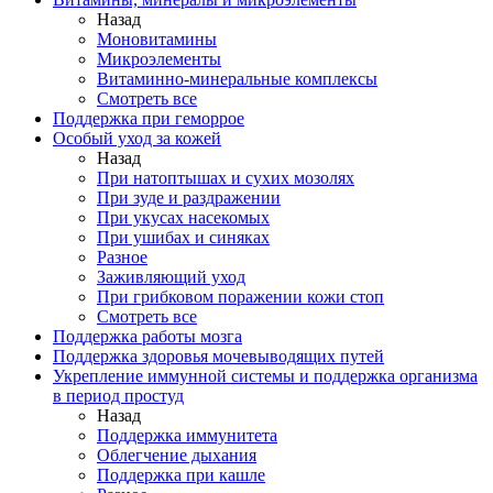
Назад
Моновитамины
Микроэлементы
Витаминно-минеральные комплексы
Смотреть все
Поддержка при геморрое
Особый уход за кожей
Назад
При натоптышах и сухих мозолях
При зуде и раздражении
При укусах насекомых
При ушибах и синяках
Разное
Заживляющий уход
При грибковом поражении кожи стоп
Смотреть все
Поддержка работы мозга
Поддержка здоровья мочевыводящих путей
Укрепление иммунной системы и поддержка организма
в период простуд
Назад
Поддержка иммунитета
Облегчение дыхания
Поддержка при кашле