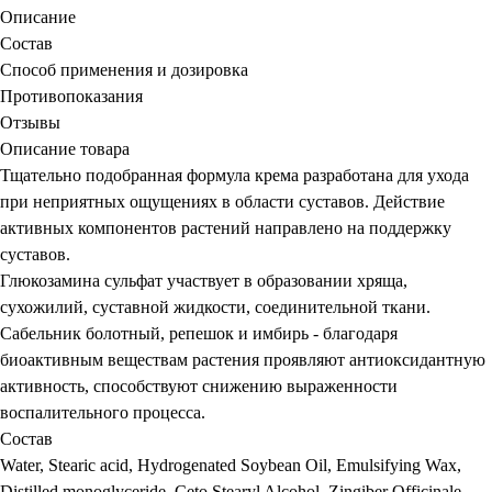
Описание
Состав
Способ применения и дозировка
Противопоказания
Отзывы
Описание товара
Тщательно подобранная формула крема разработана для ухода
при неприятных ощущениях в области суставов. Действие
активных компонентов растений направлено на поддержку
суставов.
Глюкозамина сульфат участвует в образовании хряща,
сухожилий, суставной жидкости, соединительной ткани.
Сабельник болотный, репешок и имбирь - благодаря
биоактивным веществам растения проявляют антиоксидантную
активность, способствуют снижению выраженности
воспалительного процесса.
Состав
Water, Stearic acid, Hydrogenated Soybean Oil, Emulsifying Wax,
Distilled monoglyceride, Ceto Stearyl Alcohol, Zingiber Officinale