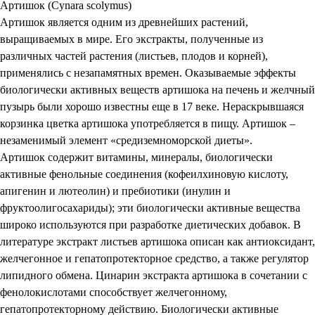
Артишок (Cynara scolymus)
Артишок является одним из древнейших растений,
выращиваемых в мире. Его экстракты, полученные из
различных частей растения (листьев, плодов и корней),
применялись с незапамятных времен. Оказываемые эффекты
биологически активных веществ артишока на печень и желчный
пузырь были хорошо известны еще в 17 веке. Нераскрывшаяся
корзинка цветка артишока употребляется в пищу. Артишок –
незаменимый элемент «средиземноморской диеты».
Артишок содержит витамины, минералы, биологически
активные фенольные соединения (кофеилхиновую кислоту,
апигенин и лютеолин) и пребиотики (инулин и
фруктоолигосахариды); эти биологически активные вещества
широко используются при разработке диетических добавок. В
литературе экстракт листьев артишока описан как антиоксидант,
желчегонное и гепатопротекторное средство, а также регулятор
липидного обмена. Цинарин экстракта артишока в сочетании с
фенолокислотами способствует желчегонному,
гепатопротекторному действию. Биологически активные