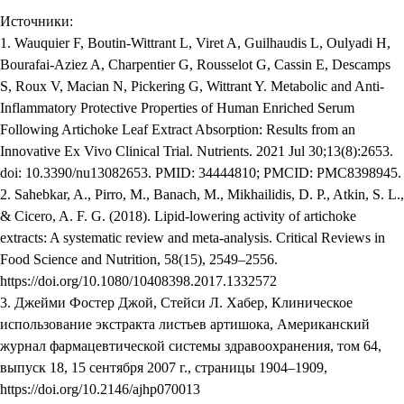
Источники:
1. Wauquier F, Boutin-Wittrant L, Viret A, Guilhaudis L, Oulyadi H,
Bourafai-Aziez A, Charpentier G, Rousselot G, Cassin E, Descamps
S, Roux V, Macian N, Pickering G, Wittrant Y. Metabolic and Anti-
Inflammatory Protective Properties of Human Enriched Serum
Following Artichoke Leaf Extract Absorption: Results from an
Innovative Ex Vivo Clinical Trial. Nutrients. 2021 Jul 30;13(8):2653.
doi: 10.3390/nu13082653. PMID: 34444810; PMCID: PMC8398945.
2. Sahebkar, A., Pirro, M., Banach, M., Mikhailidis, D. P., Atkin, S. L.,
& Cicero, A. F. G. (2018). Lipid-lowering activity of artichoke
extracts: A systematic review and meta-analysis. Critical Reviews in
Food Science and Nutrition, 58(15), 2549–2556.
https://doi.org/10.1080/10408398.2017.1332572
3. Джейми Фостер Джой, Стейси Л. Хабер, Клиническое
использование экстракта листьев артишока, Американский
журнал фармацевтической системы здравоохранения, том 64,
выпуск 18, 15 сентября 2007 г., страницы 1904–1909,
https://doi.org/10.2146/ajhp070013