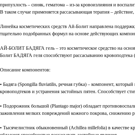
припухлость – синяк, гематома – из-за кровоизлияния и воспал
В таком случае применяется рассасывающая терапия – действие,
Линейка косметических средств Ай-Болит направлена поддержку 
тщательно подобранных формул на основе действующих компоне
АЙ-БОЛИТ БАДЯГА гель – это косметическое средство на основе
Болит БАДЯГА геля способствуют рассасыванию кровоподтека 
Описание компонентов:
• Бадяга (Spongilla fluviatilis, речная губка) – компонент, ко
кровоподтеков и устранения застойных пятен. Способствует ст
• Подорожник большой (Plantago major) обладает противовосп
заживления мелких повреждений кожного покрова, снижению р
• Тысячелистник обыкновенный (Achillea millefolia) в качес
обладают способностью рассасывать застойные явления.