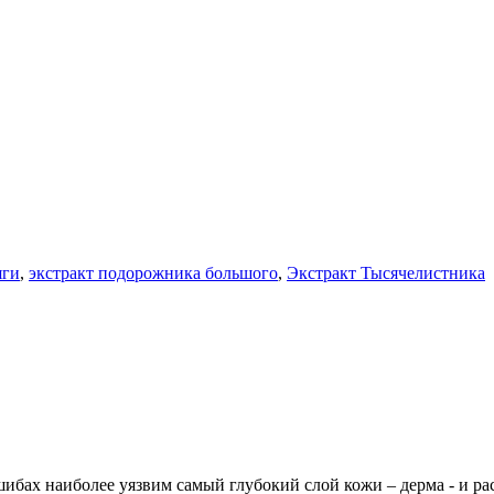
яги
,
экстракт подорожника большого
,
Экстракт Тысячелистника
шибах наиболее уязвим самый глубокий слой кожи – дерма - и р