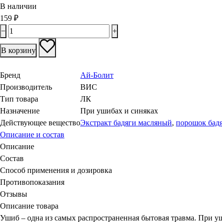
В наличии
159
₽
−
+
В корзину
Бренд
Ай-Болит
Производитель
ВИС
Тип товара
ЛК
Назначение
При ушибах и синяках
Действующее вещество
Экстракт бадяги масляный
,
порошок бад
Описание и состав
Описание
Состав
Способ применения и дозировка
Противопоказания
Отзывы
Описание товара
Ушиб – одна из самых распространенная бытовая травма. При у