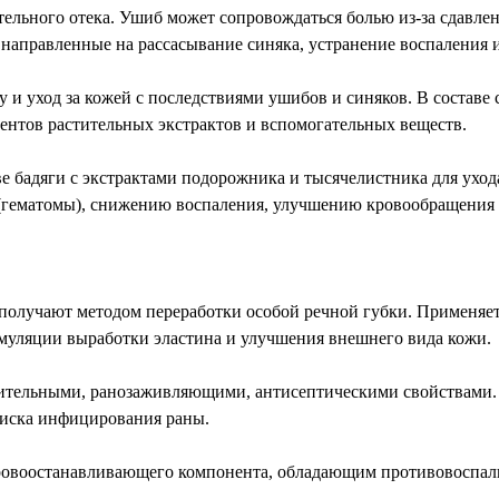
ительного отека. Ушиб может сопровождаться болью из-за сдавл
 направленные на рассасывание синяка, устранение воспаления и
и уход за кожей с последствиями ушибов и синяков. В составе 
нтов растительных экстрактов и вспомогательных веществ.
 бадяги с экстрактами подорожника и тысячелистника для уход
(гематомы), снижению воспаления, улучшению кровообращения
торый получают методом переработки особой речной губки. Примен
имуляции выработки эластина и улучшения внешнего вида кожи.
алительными, ранозаживляющими, антисептическими свойствами.
иска инфицирования раны.
тве кровоостанавливающего компонента, обладающим противовос