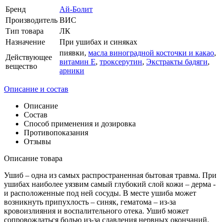
Бренд
Ай-Болит
Производитель
ВИС
Тип товара
ЛК
Назначение
При ушибах и синяках
пиявки,
масла виноградной косточки и какао
,
Действующее
витамин Е
,
троксерутин
,
Экстракты бадяги
,
вещество
арники
Описание и состав
Описание
Состав
Способ применения и дозировка
Противопоказания
Отзывы
Описание товара
Ушиб – одна из самых распространенная бытовая травма. При
ушибах наиболее уязвим самый глубокий слой кожи – дерма -
и расположенные под ней сосуды. В месте ушиба может
возникнуть припухлость – синяк, гематома – из-за
кровоизлияния и воспалительного отека. Ушиб может
сопровождаться болью из-за сдавления нервных окончаний.