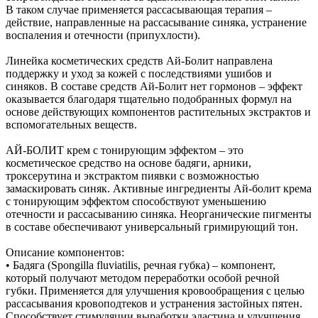
В таком случае применяется рассасывающая терапия –
действие, направленные на рассасывание синяка, устранение
воспаления и отечности (припухлости).
Линейка косметических средств Ай-Болит направлена
поддержку и уход за кожей с последствиями ушибов и
синяков. В составе средств Ай-Болит нет гормонов – эффект
оказывается благодаря тщательно подобранных формул на
основе действующих компонентов растительных экстрактов и
вспомогательных веществ.
АЙ-БОЛИТ крем с тонирующим эффектом – это
косметическое средство на основе бадяги, арники,
троксерутина и экстрактом пиявки с возможностью
замаскировать синяк. Активные ингредиенты Ай-болит крема
с тонирующим эффектом способствуют уменьшению
отечности и рассасыванию синяка. Неорганические пигменты
в составе обеспечивают универсальный гримирующий тон.
Описание компонентов:
• Бадяга (Spongilla fluviatilis, речная губка) – компонент,
который получают методом переработки особой речной
губки. Применяется для улучшения кровообращения с целью
рассасывания кровоподтеков и устранения застойных пятен.
Способствует стимуляции выработки эластина и улучшения