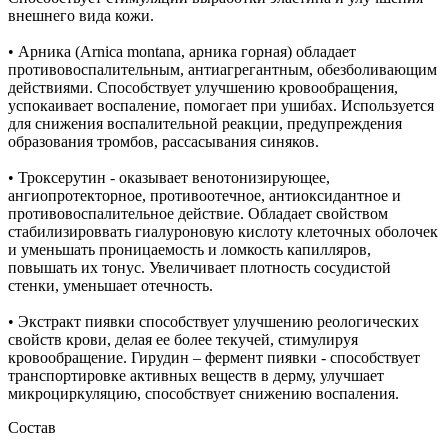
внешнего вида кожи.
• Арника (Arnica montana, арника горная) обладает
противовоспалительным, антиагрегантным, обезболивающим
действиями. Способствует улучшению кровообращения,
успокаивает воспаление, помогает при ушибах. Используется
для снижения воспалительной реакции, предупреждения
образования тромбов, рассасывания синяков.
• Троксерутин - оказывает венотонизирующее,
ангиопротекторное, противоотечное, антиоксидантное и
противовоспалительное действие. Обладает свойством
стабилизироввать гиалуроновую кислоту клеточных оболочек
и уменьшать проницаемость и ломкость капилляров,
повышать их тонус. Увеличивает плотность сосудистой
стенки, уменьшает отечность.
• Экстракт пиявки способствует улучшению реологических
свойств крови, делая ее более текучей, стимулируя
кровообращение. Гирудин – фермент пиявки - способствует
транспортировке активных веществ в дерму, улучшает
микроциркуляцию, способствует снижению воспаления.
Состав