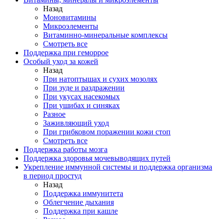
Назад
Моновитамины
Микроэлементы
Витаминно-минеральные комплексы
Смотреть все
Поддержка при геморрое
Особый уход за кожей
Назад
При натоптышах и сухих мозолях
При зуде и раздражении
При укусах насекомых
При ушибах и синяках
Разное
Заживляющий уход
При грибковом поражении кожи стоп
Смотреть все
Поддержка работы мозга
Поддержка здоровья мочевыводящих путей
Укрепление иммунной системы и поддержка организма
в период простуд
Назад
Поддержка иммунитета
Облегчение дыхания
Поддержка при кашле