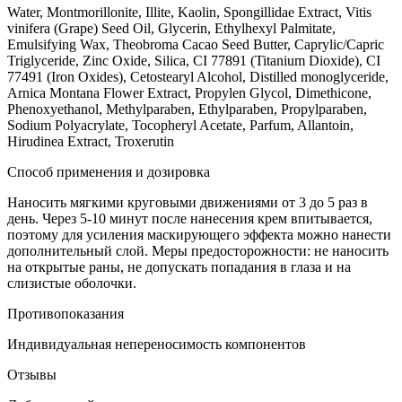
Water, Montmorillonite, Illite, Kaolin, Spongillidae Extract, Vitis
vinifera (Grape) Seed Oil, Glycerin, Ethylhexyl Palmitate,
Emulsifying Wax, Theobroma Cacao Seed Butter, Caprylic/Capric
Triglyceride, Zinc Oxide, Silica, CI 77891 (Titanium Dioxide), CI
77491 (Iron Oxides), Cetostearyl Alcohol, Distilled monoglyceride,
Arnica Montana Flower Extract, Propylen Glycol, Dimethicone,
Phenoxyethanol, Methylparaben, Ethylparaben, Propylparaben,
Sodium Polyacrylate, Tocopheryl Acetate, Parfum, Allantoin,
Hirudinea Extract, Troxerutin
Способ применения и дозировка
Наносить мягкими круговыми движениями от 3 до 5 раз в
день. Через 5-10 минут после нанесения крем впитывается,
поэтому для усиления маскирующего эффекта можно нанести
дополнительный слой. Меры предосторожности: не наносить
на открытые раны, не допускать попадания в глаза и на
слизистые оболочки.
Противопоказания
Индивидуальная непереносимость компонентов
Отзывы