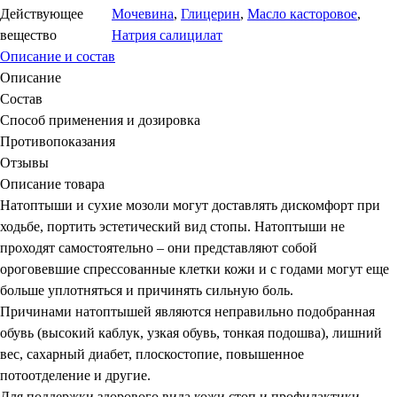
Действующее
Мочевина
,
Глицерин
,
Масло касторовое
,
вещество
Натрия салицилат
Описание и состав
Описание
Состав
Способ применения и дозировка
Противопоказания
Отзывы
Описание товара
Натоптыши и сухие мозоли могут доставлять дискомфорт при
ходьбе, портить эстетический вид стопы. Натоптыши не
проходят самостоятельно – они представляют собой
ороговевшие спрессованные клетки кожи и с годами могут еще
больше уплотняться и причинять сильную боль.
Причинами натоптышей являются неправильно подобранная
обувь (высокий каблук, узкая обувь, тонкая подошва), лишний
вес, сахарный диабет, плоскостопие, повышенное
потоотделение и другие.
Для поддержки здорового вида кожи стоп и профилактики