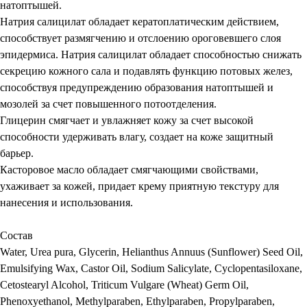
натоптышей.
Натрия салицилат обладает кератоплатическим действием,
способствует размягчению и отслоению ороговевшего слоя
эпидермиса. Натрия салицилат обладает способностью снижать
секрецию кожного сала и подавлять функцию потовых желез,
способствуя предупреждению образования натоптышей и
мозолей за счет повышенного потоотделения.
Глицерин смягчает и увлажняет кожу за счет высокой
способности удерживать влагу, создает на коже защитный
барьер.
Касторовое масло обладает смягчающими свойствами,
ухаживает за кожей, придает крему приятную текстуру для
нанесения и использования.
Состав
Water, Urea pura, Glycerin, Helianthus Annuus (Sunflower) Seed Oil,
Emulsifying Wax, Castor Oil, Sodium Salicylate, Cyclopentasiloxane,
Cetostearyl Alcohol, Triticum Vulgare (Wheat) Germ Oil,
Phenoxyethanol, Methylparaben, Ethylparaben, Propylparaben,