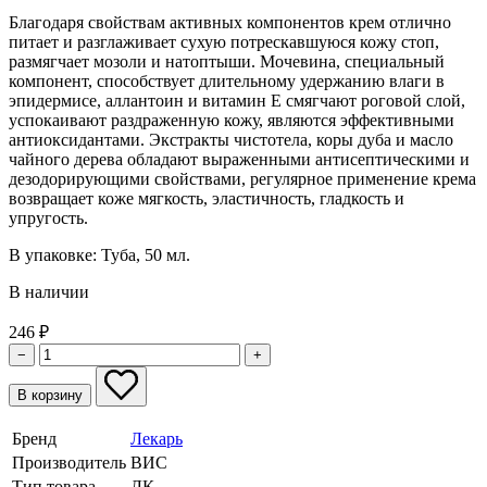
Благодаря свойствам активных компонентов крем отлично
питает и разглаживает сухую потрескавшуюся кожу стоп,
размягчает мозоли и натоптыши. Мочевина, специальный
компонент, способствует длительному удержанию влаги в
эпидермисе, аллантоин и витамин Е смягчают роговой слой,
успокаивают раздраженную кожу, являются эффективными
антиоксидантами. Экстракты чистотела, коры дуба и масло
чайного дерева обладают выраженными антисептическими и
дезодорирующими свойствами, регулярное применение крема
возвращает коже мягкость, эластичность, гладкость и
упругость.
В упаковке:
Туба, 50 мл.
В наличии
246
₽
−
+
В корзину
Бренд
Лекарь
Производитель
ВИС
Тип товара
ЛК