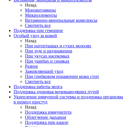
Назад
Моновитамины
Микроэлементы
Витаминно-минеральные комплексы
Смотреть все
Поддержка при геморрое
Особый уход за кожей
Назад
При натоптышах и сухих мозолях
При зуде и раздражении
При укусах насекомых
При ушибах и синяках
Разное
Заживляющий уход
При грибковом поражении кожи стоп
Смотреть все
Поддержка работы мозга
Поддержка здоровья мочевыводящих путей
Укрепление иммунной системы и поддержка организма
в период простуд
Назад
Поддержка иммунитета
Облегчение дыхания
Поддержка при кашле