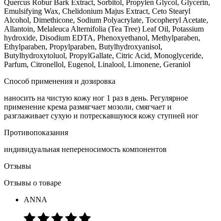
Quercus Robur Bark Extract, Sorbitol, Propylen Glycol, Glycerin,
Emulsifying Wax, Chelidonium Majus Extract, Ceto Stearyl
Alcohol, Dimethicone, Sodium Polyacrylate, Tocopheryl Acetate,
Allantoin, Melaleuca Alternifolia (Tea Tree) Leaf Oil, Potassium
hydroxide, Disodium EDTA, Phenoxyethanol, Methylparaben,
Ethylparaben, Propylparaben, Butylhydroxyanisol,
Butylhydroxytoluol, PropylGallate, Citric Acid, Monoglyceride,
Parfum, Citronellol, Eugenol, Linalool, Limonene, Geraniol
Способ применения и дозировка
наносить на чистую кожу ног 1 раз в день. Регулярное
применение крема размягчает мозоли, смягчает и
разглаживает сухую и потрескавшуюся кожу ступней ног
Противопоказания
индивидуальная непереносимость компонентов
Отзывы
Отзывы о товаре
ANNA