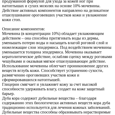
продуманной формулой для ухода за кожей ног при
натоптышах и сухих мозолях на основе 10% мочевины.
Действие активных компонентов направлено на деликатное
отшелушивание ороговевших участков кожи и увлажнение
кожи стоп.
Описание компонентов:
Мочевина (в концентрации 10%) обладает увлажняющим
действием – она способна притягивать воды из дермы,
уменьшать потерю воды и насыщать влагой роговой слой и
нижележащие слои эпидермиса. Под воздействием мочевины
уменьшается толщина эпидермиса. Мочевина оказывает
кератолитическое действие, ослабляя сцепку между роговыми
чешуйками и оказывая мягкое отшелушивающее действие.
Использование мочевины облегчает проникновение других
веществ вглубь кожи. Способствует устранению сухости,
размягчению ороговевших участков кожи и
сформировавшихся натоптышей.
Глицерин смягчает и увлажняет кожу за счет высокой
способности удерживать влагу, создает на коже защитный
барьер.
Дуба кора содержит дубильные вещества – благодаря
содержанию этих биологически активных веществ кора дуба
традиционно используется для лечения кожных заболеваний.
Дубильные вещества способны образовывать нерастворимые