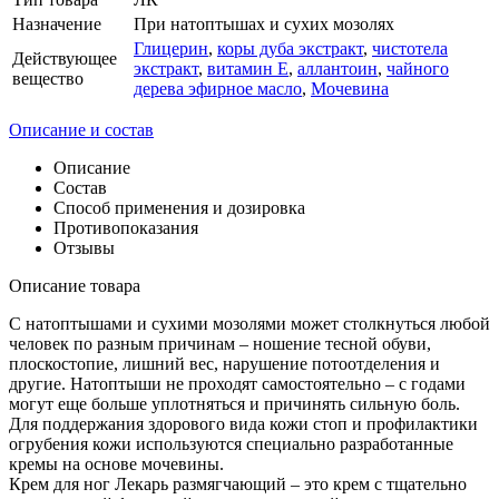
Назначение
При натоптышах и сухих мозолях
Глицерин
,
коры дуба экстракт
,
чистотела
Действующее
экстракт
,
витамин Е
,
аллантоин
,
чайного
вещество
дерева эфирное масло
,
Мочевина
Описание и состав
Описание
Состав
Способ применения и дозировка
Противопоказания
Отзывы
Описание товара
С натоптышами и сухими мозолями может столкнуться любой
человек по разным причинам – ношение тесной обуви,
плоскостопие, лишний вес, нарушение потоотделения и
другие. Натоптыши не проходят самостоятельно – с годами
могут еще больше уплотняться и причинять сильную боль.
Для поддержания здорового вида кожи стоп и профилактики
огрубения кожи используются специально разработанные
кремы на основе мочевины.
Крем для ног Лекарь размягчающий – это крем с тщательно