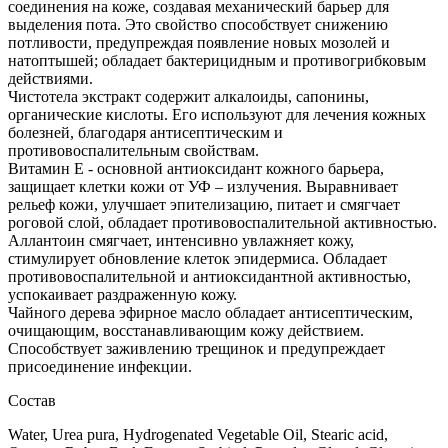
соединения на коже, создавая механический барьер для
выделения пота. Это свойство способствует снижению
потливости, предупреждая появление новых мозолей и
натоптышей; обладает бактерицидным и противогрибковым
действиями.
Чистотела экстракт содержит алкалоиды, сапонины,
органические кислоты. Его используют для лечения кожных
болезней, благодаря антисептическим и
противовоспалительным свойствам.
Витамин Е - основной антиоксидант кожного барьера,
защищает клетки кожи от УФ – излучения. Выравнивает
рельеф кожи, улучшает эпителизацию, питает и смягчает
роговой слой, обладает противовоспалительной активностью.
Аллантоин смягчает, интенсивно увлажняет кожу,
стимулирует обновление клеток эпидермиса. Обладает
противовоспалительной и антиоксидантной активностью,
успокаивает раздраженную кожу.
Чайного дерева эфирное масло обладает антисептическим,
очищающим, восстанавливающим кожу действием.
Способствует заживлению трещинок и предупреждает
присоединение инфекции.
Состав
Water, Urea pura, Hydrogenated Vegetable Oil, Stearic acid,