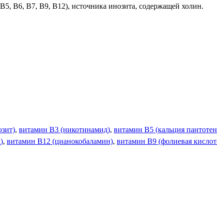
В5, В6, В7, В9, В12), источника инозита, содержащей холин.
озит)
,
витамин В3 (никотинамид)
,
витамин В5 (кальция пантотен
)
,
витамин В12 (цианокобаламин)
,
витамин В9 (фолиевая кислот