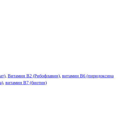
ат)
,
Витамин В2 (Рибофлавин)
,
витамин В6 (пиридоксина
а)
,
витамин B7 (биотин)