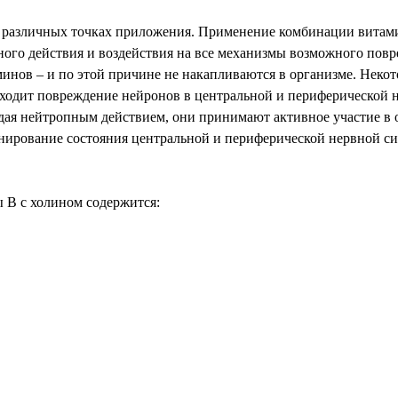
 различных точках приложения. Применение комбинации витами
ого действия и воздействия на все механизмы возможного повр
инов – и по этой причине не накапливаются в организме. Нек
одит повреждение нейронов в центральной и периферической н
я нейтропным действием, они принимают активное участие в о
нирование состояния центральной и периферической нервной си
В с холином содержится: