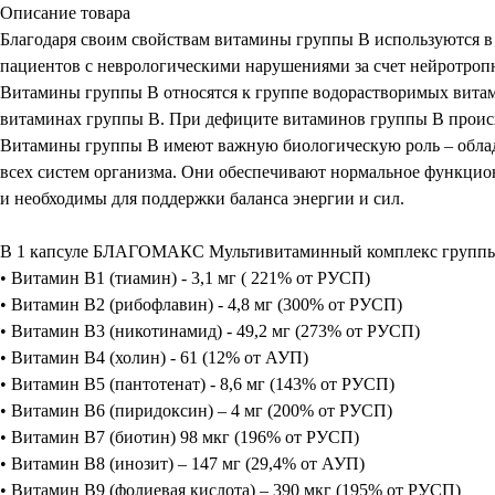
Описание товара
Благодаря своим свойствам витамины группы В используются в
пациентов с неврологическими нарушениями за счет нейротропн
Витамины группы В относятся к группе водорастворимых витам
витаминах группы В. При дефиците витаминов группы В происх
Витамины группы В имеют важную биологическую роль – облада
всех систем организма. Они обеспечивают нормальное функцио
и необходимы для поддержки баланса энергии и сил.
В 1 капсуле БЛАГОМАКС Мультивитаминный комплекс группы 
• Витамин В1 (тиамин) - 3,1 мг ( 221% от РУСП)
• Витамин В2 (рибофлавин) - 4,8 мг (300% от РУСП)
• Витамин В3 (никотинамид) - 49,2 мг (273% от РУСП)
• Витамин В4 (холин) - 61 (12% от АУП)
• Витамин В5 (пантотенат) - 8,6 мг (143% от РУСП)
• Витамин В6 (пиридоксин) – 4 мг (200% от РУСП)
• Витамин В7 (биотин) 98 мкг (196% от РУСП)
• Витамин В8 (инозит) – 147 мг (29,4% от АУП)
• Витамин В9 (фолиевая кислота) – 390 мкг (195% от РУСП)