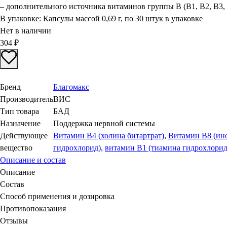
– дополнительного источника витаминов группы В (В1, В2, В3, 
В упаковке:
Капсулы массой 0,69 г, по 30 штук в упаковке
Нет в наличии
304
₽
Бренд
Благомакс
Производитель
ВИС
Тип товара
БАД
Назначение
Поддержка нервной системы
Действующее
Витамин В4 (холина битартрат)
,
Витамин В8 (ин
вещество
гидрохлорид)
,
витамин В1 (тиамина гидрохлорид
Описание и состав
Описание
Состав
Способ применения и дозировка
Противопоказания
Отзывы