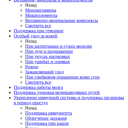
Назад
Моновитамины
Микроэлементы
Витаминно-минеральные комплексы
Смотреть все
Поддержка при геморрое
Особый уход за кожей
Назад
При натоптышах и сухих мозолях
При зуде и раздражении
При укусах насекомых
При ушибах и синяках
Разное
Заживляющий уход
При грибковом поражении кожи стоп
Смотреть все
Поддержка работы мозга
Поддержка здоровья мочевыводящих путей
Укрепление иммунной системы и поддержка организма
в период простуд
Назад
Поддержка иммунитета
Облегчение дыхания
Поддержка при кашле