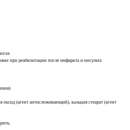
ногах
ржке при реабилитации после инфаркта и инсульта
ения)
я оксид (агент антислеживающий), кальция стеарат (агент
рить.