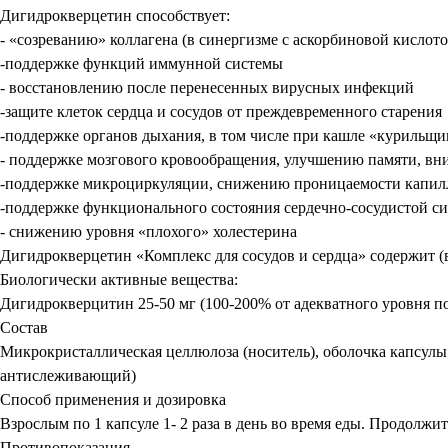
Дигидрокверцетин способствует:
- «созреванию» коллагена (в синергизме с аскорбиновой кислот
-поддержке функций иммунной системы
- восстановлению после перенесенных вирусных инфекций
-защите клеток сердца и сосудов от преждевременного старения
-поддержке органов дыхания, в том числе при кашле «курильщи
- поддержке мозгового кровообращения, улучшению памяти, вн
-поддержке микроциркуляции, снижению проницаемости капилля
-поддержке функционального состояния сердечно-сосудистой си
- снижению уровня «плохого» холестерина
Дигидрокверцетин «Комплекс для сосудов и сердца» содержит (в 
Биологически активные вещества:
Дигидрокверцитин 25-50 мг (100-200% от адекватного уровня п
Состав
Микрокристаллическая целлюлоза (носитель), оболочка капсулы 
антислеживающий)
Способ применения и дозировка
Взрослым по 1 капсуле 1- 2 раза в день во время еды. Продолжи
Противопоказания