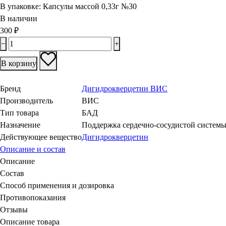
В упаковке:
Капсулы массой 0,33г №30
В наличии
300
₽
−
+
В корзину
Бренд
Дигидрокверцетин ВИС
Производитель
ВИС
Тип товара
БАД
Назначение
Поддержка сердечно-сосудистой систем
Действующее вещество
Дигидрокверцетин
Описание и состав
Описание
Состав
Способ применения и дозировка
Противопоказания
Отзывы
Описание товара