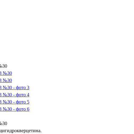
 №30
 №30
 дигидрокверцетина.