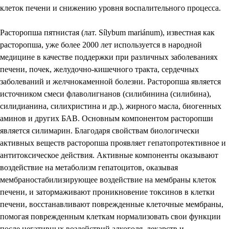
клеток печени и снижению уровня воспалительного процесса.
Расторопша пятнистая (лат. Sílybum mariánum), известная как
расторопша, уже более 2000 лет используется в народной
медицине в качестве поддержки при различных заболеваниях
печени, почек, желудочно-кишечного тракта, сердечных
заболеваний и желчнокаменной болезни. Расторопша является
источником смеси флаволигнанов (силибинина (силибина),
силидианина, силихристина и др.), жирного масла, биогенных
аминов и других БАВ. Основным компонентом расторопши
является силимарин. Благодаря свойствам биологически
активных веществ расторопша проявляет гепатопротективное и
антитоксическое действия. Активные компоненты оказывают
воздействие на метаболизм гепатоцитов, оказывая
мембраностабилизирующее воздействие на мембраны клеток
печени, и затормаживают проникновение токсинов в клетки
печени, восстанавливают поврежденные клеточные мембраны,
помогая поврежденным клеткам нормализовать свои функции
после негативных воздействий алкоголя, лекарств и