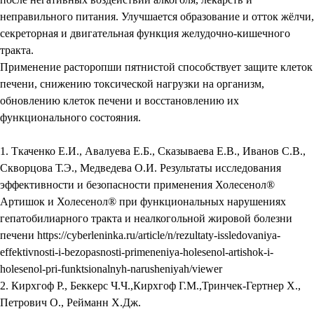
неправильного питания. Улучшается образование и отток жёлчи,
секреторная и двигательная функция желудочно-кишечного
тракта.
Применение расторопши пятнистой способствует защите клеток
печени, снижению токсической нагрузки на организм,
обновлению клеток печени и восстановлению их
функционального состояния.
1. Ткаченко Е.И., Авалуева Е.Б., Сказываева Е.В., Иванов С.В.,
Скворцова Т.Э., Медведева О.И. Результаты исследования
эффективности и безопасности применения Холесенол®
Артишок и Холесенол® при функциональных нарушениях
гепатобилиарного тракта и неалкогольной жировой болезни
печени https://cyberleninka.ru/article/n/rezultaty-issledovaniya-
effektivnosti-i-bezopasnosti-primeneniya-holesenol-artishok-i-
holesenol-pri-funktsionalnyh-narusheniyah/viewer
2. Кирхгоф Р., Беккерс Ч.Ч.,Кирхгоф Г.М.,Тринчек-Гертнер Х.,
Петрович О., Рейманн Х.Дж.