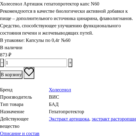
Холесенол Артишок гепатопротектор капс N60
Рекомендуются в качестве биологически активной добавки к
пище – дополнительного источника цинарина, флаволигнанов.
Средство, способствующее улучшению функционального
состояния печени и желчевыводящих путей.
В упаковке:
Капсулы по 0,4г №60
В наличии
873
₽
−
+
В корзину
Бренд
Холесенол
Производитель
ВИС
Тип товара
БАД
Назначение
Гепатопротектор
Действующее
Экстракт артишока
,
экстракт расторопши
вещество
Описание и состав