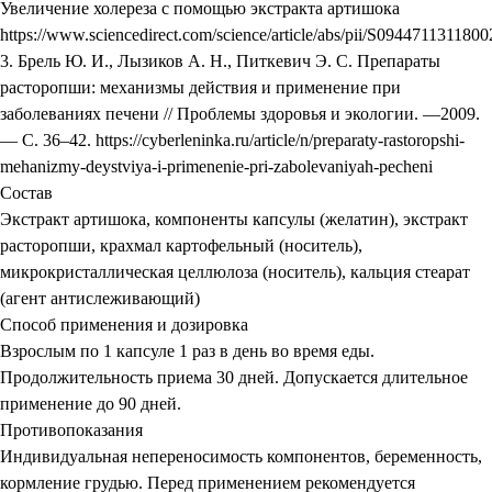
Увеличение холереза с помощью экстракта артишока
https://www.sciencedirect.com/science/article/abs/pii/S094471131180
3. Брель Ю. И., Лызиков А. Н., Питкевич Э. С. Препараты
расторопши: механизмы действия и применение при
заболеваниях печени // Проблемы здоровья и экологии. —2009.
— С. 36–42. https://cyberleninka.ru/article/n/preparaty-rastoropshi-
mehanizmy-deystviya-i-primenenie-pri-zabolevaniyah-pecheni
Состав
Экстракт артишока, компоненты капсулы (желатин), экстракт
расторопши, крахмал картофельный (носитель),
микрокристаллическая целлюлоза (носитель), кальция стеарат
(агент антислеживающий)
Способ применения и дозировка
Взрослым по 1 капсуле 1 раз в день во время еды.
Продолжительность приема 30 дней. Допускается длительное
применение до 90 дней.
Противопоказания
Индивидуальная непереносимость компонентов, беременность,
кормление грудью. Перед применением рекомендуется