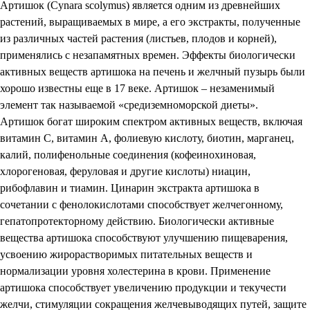
Артишок (Cynara scolymus) является одним из древнейших
растений, выращиваемых в мире, а его экстракты, полученные
из различных частей растения (листьев, плодов и корней),
применялись с незапамятных времен. Эффекты биологически
активных веществ артишока на печень и желчный пузырь были
хорошо известны еще в 17 веке. Артишок – незаменимый
элемент так называемой «средиземноморской диеты».
Артишок богат широким спектром активных веществ, включая
витамин С, витамин А, фолиевую кислоту, биотин, марганец,
калий, полифенольные соединения (кофеинохиновая,
хлорогеновая, феруловая и другие кислоты) ниацин,
рибофлавин и тиамин. Цинарин экстракта артишока в
сочетании с фенолокислотами способствует желчегонному,
гепатопротекторному действию. Биологически активные
вещества артишока способствуют улучшению пищеварения,
усвоению жирорастворимых питательных веществ и
нормализации уровня холестерина в крови. Применение
артишока способствует увеличению продукции и текучести
желчи, стимуляции сокращения желчевыводящих путей, защите