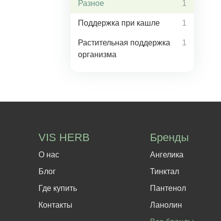
Разное
1
Поддержка при кашле
1
Растительная поддержка
1
организма
VIS HERB
Бренды
О нас
Ангелика
Блог
Тинктал
Где купить
Пантенол
Контакты
Ланолин