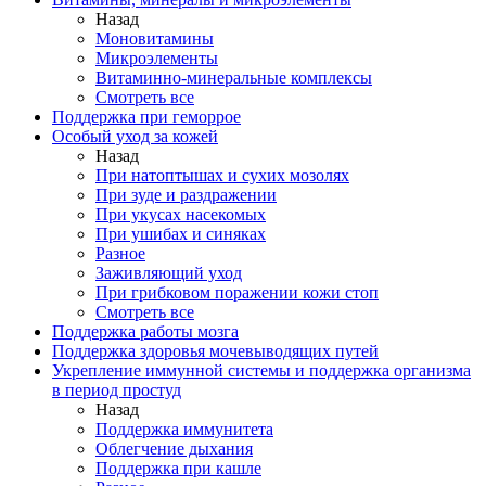
Назад
Моновитамины
Микроэлементы
Витаминно-минеральные комплексы
Смотреть все
Поддержка при геморрое
Особый уход за кожей
Назад
При натоптышах и сухих мозолях
При зуде и раздражении
При укусах насекомых
При ушибах и синяках
Разное
Заживляющий уход
При грибковом поражении кожи стоп
Смотреть все
Поддержка работы мозга
Поддержка здоровья мочевыводящих путей
Укрепление иммунной системы и поддержка организма
в период простуд
Назад
Поддержка иммунитета
Облегчение дыхания
Поддержка при кашле