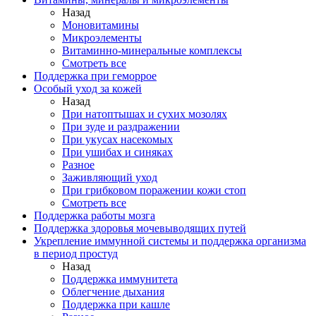
Назад
Моновитамины
Микроэлементы
Витаминно-минеральные комплексы
Смотреть все
Поддержка при геморрое
Особый уход за кожей
Назад
При натоптышах и сухих мозолях
При зуде и раздражении
При укусах насекомых
При ушибах и синяках
Разное
Заживляющий уход
При грибковом поражении кожи стоп
Смотреть все
Поддержка работы мозга
Поддержка здоровья мочевыводящих путей
Укрепление иммунной системы и поддержка организма
в период простуд
Назад
Поддержка иммунитета
Облегчение дыхания
Поддержка при кашле