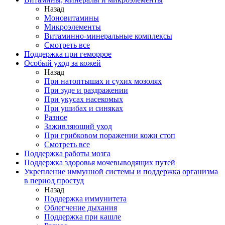
Назад
Моновитамины
Микроэлементы
Витаминно-минеральные комплексы
Смотреть все
Поддержка при геморрое
Особый уход за кожей
Назад
При натоптышах и сухих мозолях
При зуде и раздражении
При укусах насекомых
При ушибах и синяках
Разное
Заживляющий уход
При грибковом поражении кожи стоп
Смотреть все
Поддержка работы мозга
Поддержка здоровья мочевыводящих путей
Укрепление иммунной системы и поддержка организма
в период простуд
Назад
Поддержка иммунитета
Облегчение дыхания
Поддержка при кашле