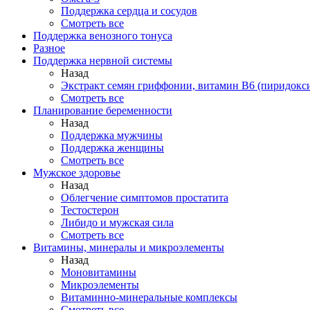
Поддержка сердца и сосудов
Смотреть все
Поддержка венозного тонуса
Разное
Поддержка нервной системы
Назад
Экстракт семян гриффонии, витамин В6 (пиридокс
Смотреть все
Планирование беременности
Назад
Поддержка мужчины
Поддержка женщины
Смотреть все
Мужское здоровье
Назад
Облегчение симптомов простатита
Тестостерон
Либидо и мужская сила
Смотреть все
Витамины, минералы и микроэлементы
Назад
Моновитамины
Микроэлементы
Витаминно-минеральные комплексы
Смотреть все