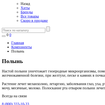
Назад
Хиты
Бренды
Все товары
Скоро в продаже
0
0
Главная
Компоненты
Полынь
Полынь
Настой полыни уничтожает гноеродные микроорганизмы, помога
желчнокаменной болезни, при желтухе, песке и камнях в почк
Растение лечит меланхолию, летаргию, заболевания глаз, уха, р
мочу, месячные, молоко. Полоскание рта отваром полыни лечит
Всегда на связи
8 (800) 333-10-33