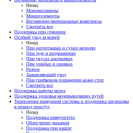
Назад
Моновитамины
Микроэлементы
Витаминно-минеральные комплексы
Смотреть все
Поддержка при геморрое
Особый уход за кожей
Назад
При натоптышах и сухих мозолях
При зуде и раздражении
При укусах насекомых
При ушибах и синяках
Разное
Заживляющий уход
При грибковом поражении кожи стоп
Смотреть все
Поддержка работы мозга
Поддержка здоровья мочевыводящих путей
Укрепление иммунной системы и поддержка организма
в период простуд
Назад
Поддержка иммунитета
Облегчение дыхания
Поддержка при кашле