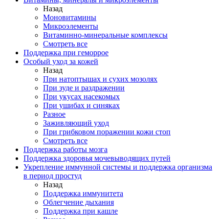
Назад
Моновитамины
Микроэлементы
Витаминно-минеральные комплексы
Смотреть все
Поддержка при геморрое
Особый уход за кожей
Назад
При натоптышах и сухих мозолях
При зуде и раздражении
При укусах насекомых
При ушибах и синяках
Разное
Заживляющий уход
При грибковом поражении кожи стоп
Смотреть все
Поддержка работы мозга
Поддержка здоровья мочевыводящих путей
Укрепление иммунной системы и поддержка организма
в период простуд
Назад
Поддержка иммунитета
Облегчение дыхания
Поддержка при кашле