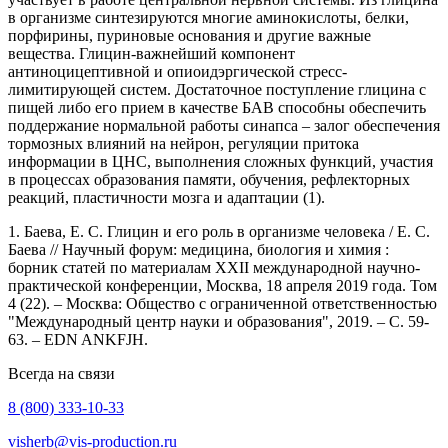
в организме синтезируются многие аминокислоты, белки,
порфирины, пуриновые основания и другие важные
вещества. Глицин-важнейший компонент
антиноцицептивной и опиоидэргической стресс-
лимитирующей систем. Достаточное поступление глицина с
пищей либо его прием в качестве БАВ способны обеспечить
поддержание нормальной работы синапса – залог обеспечения
тормозных влияний на нейрон, регуляции притока
информации в ЦНС, выполнения сложных функций, участия
в процессах образования памяти, обучения, рефлекторных
реакций, пластичности мозга и адаптации (1).
1. Баева, Е. С. Глицин и его роль в организме человека / Е. С.
Баева // Научный форум: медицина, биология и химия :
борник статей по материалам XXII международной научно-
практической конференции, Москва, 18 апреля 2019 года. Том
4 (22). – Москва: Общество с ограниченной ответственностью
"Международный центр науки и образования", 2019. – С. 59-
63. – EDN ANKFJH.
Всегда на связи
8 (800) 333-10-33
visherb@vis-production.ru