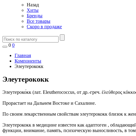
Назад
Хиты
Бренды
Все товары
Скоро в продаже
0
0
Главная
Компоненты
Элеутерококк
Элеутерококк
Элеутероко́кк (лат. Eleutherococcus, от др.-греч. ἐλεύθερος 
Прорастает на Дальнем Востоке и Сахалине.
По своим лекарственным свойствам элеутерококк близок к жен
Элеутерококк в медицине известен как адаптоген , обладаю
функции, внимание, память, психическую выносливость, в том