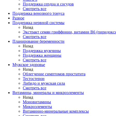
Поддержка сердца и сосудов
Смотреть все
Поддержка венозного тонуса
Разное
Поддержка нервной системы
Назад
Экстракт семян гриффонии, витамин В6 (пиридокс
Смотреть все
Планирование беременности
Назад
Поддержка мужчины
Поддержка женщины
Смотреть все
Мужское здоровье
Назад
Облегчение симптомов простатита
Тестостерон
Либидо и мужская сила
Смотреть все
Витамины, минералы и микроэлементы
Назад
Моновитамины
Микроэлементы
Витаминно-минеральные комплексы
Смотреть все