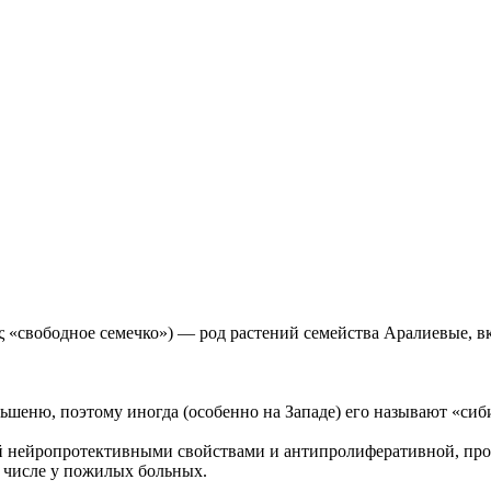
κόκκος «свободное семечко») — род растений семейства Аралиевые
ьшеню, поэтому иногда (особенно на Западе) его называют «си
щий нейропротективными свойствами и антипролиферативной, п
 числе у пожилых больных.