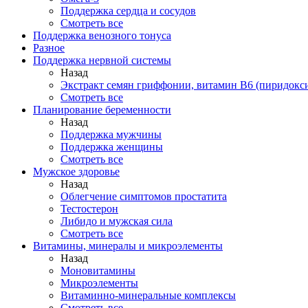
Поддержка сердца и сосудов
Смотреть все
Поддержка венозного тонуса
Разное
Поддержка нервной системы
Назад
Экстракт семян гриффонии, витамин В6 (пиридокс
Смотреть все
Планирование беременности
Назад
Поддержка мужчины
Поддержка женщины
Смотреть все
Мужское здоровье
Назад
Облегчение симптомов простатита
Тестостерон
Либидо и мужская сила
Смотреть все
Витамины, минералы и микроэлементы
Назад
Моновитамины
Микроэлементы
Витаминно-минеральные комплексы
Смотреть все