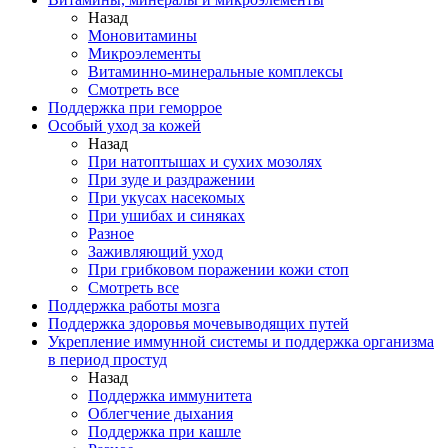
Назад
Моновитамины
Микроэлементы
Витаминно-минеральные комплексы
Смотреть все
Поддержка при геморрое
Особый уход за кожей
Назад
При натоптышах и сухих мозолях
При зуде и раздражении
При укусах насекомых
При ушибах и синяках
Разное
Заживляющий уход
При грибковом поражении кожи стоп
Смотреть все
Поддержка работы мозга
Поддержка здоровья мочевыводящих путей
Укрепление иммунной системы и поддержка организма
в период простуд
Назад
Поддержка иммунитета
Облегчение дыхания
Поддержка при кашле