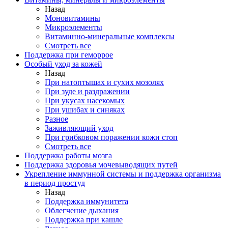
Назад
Моновитамины
Микроэлементы
Витаминно-минеральные комплексы
Смотреть все
Поддержка при геморрое
Особый уход за кожей
Назад
При натоптышах и сухих мозолях
При зуде и раздражении
При укусах насекомых
При ушибах и синяках
Разное
Заживляющий уход
При грибковом поражении кожи стоп
Смотреть все
Поддержка работы мозга
Поддержка здоровья мочевыводящих путей
Укрепление иммунной системы и поддержка организма
в период простуд
Назад
Поддержка иммунитета
Облегчение дыхания
Поддержка при кашле