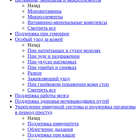
Назад
Моновитамины
Микроэлементы
Витаминно-минеральные комплексы
Смотреть все
Поддержка при геморрое
Особый уход за кожей
Назад
При натоптышах и сухих мозолях
При зуде и раздражении
При укусах насекомых
При ушибах и синяках
Разное
Заживляющий уход
При грибковом поражении кожи стоп
Смотреть все
Поддержка работы мозга
Поддержка здоровья мочевыводящих путей
Укрепление иммунной системы и поддержка организма
в период простуд
Назад
Поддержка иммунитета
Облегчение дыхания
Поддержка при кашле