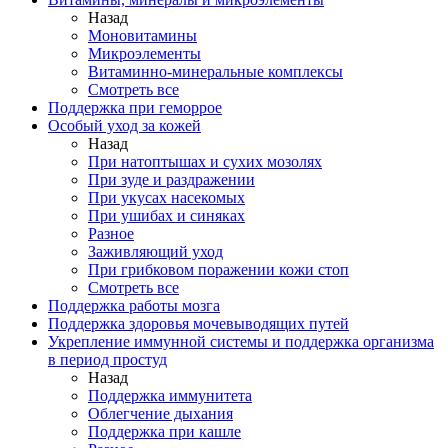
Назад
Моновитамины
Микроэлементы
Витаминно-минеральные комплексы
Смотреть все
Поддержка при геморрое
Особый уход за кожей
Назад
При натоптышах и сухих мозолях
При зуде и раздражении
При укусах насекомых
При ушибах и синяках
Разное
Заживляющий уход
При грибковом поражении кожи стоп
Смотреть все
Поддержка работы мозга
Поддержка здоровья мочевыводящих путей
Укрепление иммунной системы и поддержка организма
в период простуд
Назад
Поддержка иммунитета
Облегчение дыхания
Поддержка при кашле