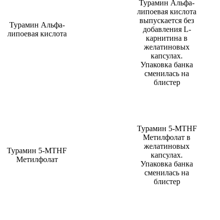
Турамин Альфа-
липоевая кислота
выпускается без
Турамин Альфа-
добавления L-
липоевая кислота
карнитина в
желатиновых
капсулах.
Упаковка банка
сменилась на
блистер
Турамин 5-MTHF
Метилфолат в
желатиновых
Турамин 5-MTHF
капсулах.
Метилфолат
Упаковка банка
сменилась на
блистер