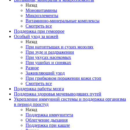
Назад
Моновитамины
Микроэлементы
Витаминно-минеральные комплексы
Смотреть все
Поддержка при геморрое
Особый уход за кожей
Назад
При натоптышах и сухих мозолях
При зуде и раздражении
При укусах насекомых
При ушибах и синяках
Разное
Заживляющий уход
При грибковом поражении кожи стоп
Смотреть все
Поддержка работы мозга
Поддержка здоровья мочевыводящих путей
Укрепление иммунной системы и поддержка организма
в период простуд
Назад
Поддержка иммунитета
Облегчение дыхания
Поддержка при кашле