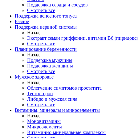
Поддержка сердца и сосудов
Смотреть все
Поддержка венозного тонуса
Разное
Поддержка нервной системы
Назад
Экстракт семян гриффонии, витамин В6 (пиридокс
Смотреть все
Планирование беременности
Назад
Поддержка мужчины
Поддержка женщины
Смотреть все
Мужское здоровье
Назад
Облегчение симптомов простатита
Тестостерон
Либидо и мужская сила
Смотреть все
Витамины, минералы и микроэлементы
Назад
Моновитамины
Микроэлементы
Витаминно-минеральные комплексы
Смотреть все