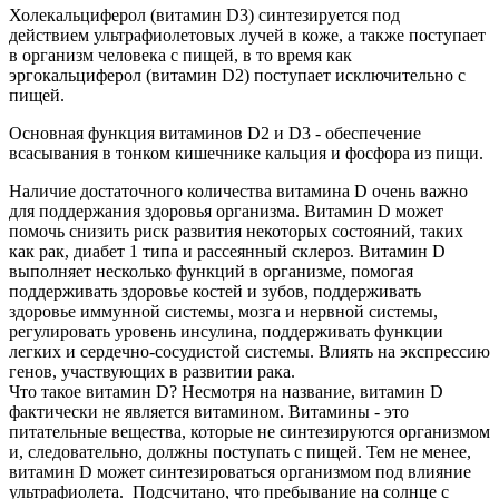
Холекальциферол (витамин D3) синтезируется под
действием ультрафиолетовых лучей в коже, а также поступает
в организм человека с пищей, в то время как
эргокальциферол (витамин D2) поступает исключительно с
пищей.
Основная функция витаминов D2 и D3 - обеспечение
всасывания в тонком кишечнике кальция и фосфора из пищи.
Наличие достаточного количества витамина D очень важно
для поддержания здоровья организма. Витамин D может
помочь снизить риск развития некоторых состояний, таких
как рак, диабет 1 типа и рассеянный склероз. Витамин D
выполняет несколько функций в организме, помогая
поддерживать здоровье костей и зубов, поддерживать
здоровье иммунной системы, мозга и нервной системы,
регулировать уровень инсулина, поддерживать функции
легких и сердечно-сосудистой системы. Влиять на экспрессию
генов, участвующих в развитии рака.
Что такое витамин D? Несмотря на название, витамин D
фактически не является витамином. Витамины - это
питательные вещества, которые не синтезируются организмом
и, следовательно, должны поступать с пищей. Тем не менее,
витамин D может синтезироваться организмом под влияние
ультрафиолета. Подсчитано, что пребывание на солнце с