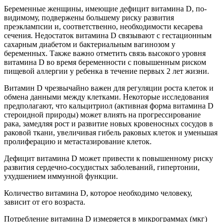
Беременные женщины, имеющие дефицит витамина D, по-
видимому, подвержены большему риску развития
преэклампсии и, соответственно, необходимости кесарева
сечения. Недостаток витамина D связывают с гестационным
сахарным диабетом и бактериальным вагинозом у
беременных. Также важно отметить связь высокого уровня
витамина D во время беременности с повышенным риском
пищевой аллергии у ребенка в течение первых 2 лет жизни.
Витамин D чрезвычайно важен для регуляции роста клеток и
обмена данными между клетками. Некоторые исследования
предполагают, что кальцитриол (активная форма витамина D
стероидной природы) может влиять на прогрессирование
рака, замедляя рост и развитие новых кровеносных сосудов в
раковой ткани, увеличивая гибель раковых клеток и уменьшая
пролиферацию и метастазирование клеток.
Дефицит витамина D может привести к повышенному риску
развития сердечно-сосудистых заболеваний, гипертонии,
ухудшением иммунной функции.
Количество витамина D, которое необходимо человеку,
зависит от его возраста.
Потребление витамина D измеряется в микрограммах (мкг)