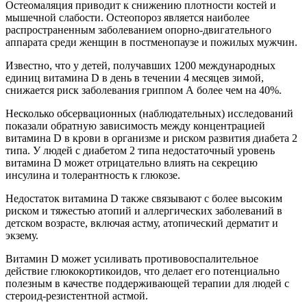
Остеомаляция приводит к снижению плотности костей и
мышечной слабости. Остеопороз является наиболее
распространенным заболеванием опорно-двигательного
аппарата среди женщин в постменопаузе и пожилых мужчин.
Известно, что у детей, получавших 1200 международных
единиц витамина D в день в течении 4 месяцев зимой,
снижается риск заболевания гриппом А более чем на 40%.
Несколько обсервационных (наблюдательных) исследований
показали обратную зависимость между концентрацией
витамина D в крови в организме и риском развития диабета 2
типа. У людей с диабетом 2 типа недостаточный уровень
витамина D может отрицательно влиять на секрецию
инсулина и толерантность к глюкозе.
Недостаток витамина D также связывают с более высоким
риском и тяжестью атопий и аллергических заболеваний в
детском возрасте, включая астму, атопический дерматит и
экзему.
Витамин D может усиливать противовоспалительное
действие глюкокортикоидов, что делает его потенциально
полезным в качестве поддерживающей терапии для людей с
стероид-резистентной астмой.