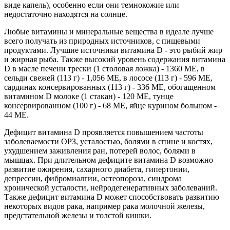
виде капель), особенно если они темнокожие или
недостаточно находятся на солнце.
Любые витамины и минеральные вещества в идеале лучше
всего получать из природных источников, с пищевыми
продуктами. Лучшие источники витамина D - это рыбий жир
и жирная рыба. Также высокий уровень содержания витамина
D в масле печени трески (1 столовая ложка) - 1360 МЕ, в
сельди свежей (113 г) - 1,056 МЕ, в лососе (113 г) - 596 МЕ,
сардинах консервированных (113 г) - 336 МЕ, обогащенном
витамином D молоке (1 стакан) - 120 МЕ, тунце
консервированном (100 г) - 68 МЕ, яйце курином большом -
44 МЕ.
Дефицит витамина D проявляется повышением частоты
заболеваемости ОРЗ, усталостью, болями в спине и костях,
ухудшением заживления ран, потерей волос, болями в
мышцах. При длительном дефиците витамина D возможно
развитие ожирения, сахарного диабета, гипертонии,
депрессии, фибромиалгии, остеопороза, синдрома
хронической усталости, нейродегенеративных заболеваний.
Также дефицит витамина D может способствовать развитию
некоторых видов рака, например рака молочной железы,
предстательной железы и толстой кишки.