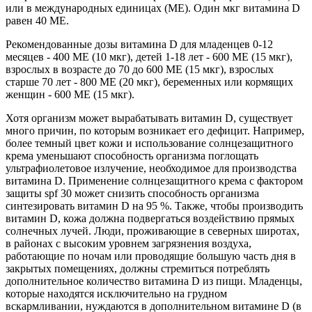
или в международных единицах (МЕ). Один мкг витамина D
равен 40 МЕ.
Рекомендованные дозы витамина D для младенцев 0-12
месяцев - 400 МЕ (10 мкг), детей 1-18 лет - 600 МЕ (15 мкг),
взрослых в возрасте до 70 до 600 МЕ (15 мкг), взрослых
старше 70 лет - 800 МЕ (20 мкг), беременных или кормящих
женщин - 600 МЕ (15 мкг).
Хотя организм может вырабатывать витамин D, существует
много причин, по которым возникает его дефицит. Например,
более темный цвет кожи и использование солнцезащитного
крема уменьшают способность организма поглощать
ультрафиолетовое излучение, необходимое для производства
витамина D. Применение cолнцезащитного крема с фактором
защиты spf 30 может снизить способность организма
синтезировать витамин D на 95 %. Также, чтобы производить
витамин D, кожа должна подвергаться воздействию прямых
солнечных лучей. Люди, проживающие в северных широтах,
в районах с высоким уровнем загрязнения воздуха,
работающие по ночам или проводящие большую часть дня в
закрытых помещениях, должны стремиться потреблять
дополнительное количество витамина D из пищи. Младенцы,
которые находятся исключительно на грудном
вскармливании, нуждаются в дополнительном витамине D (в