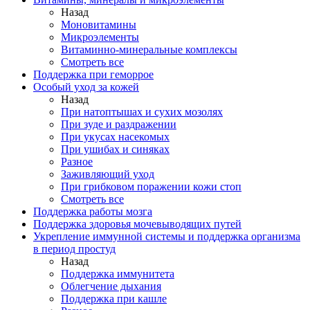
Назад
Моновитамины
Микроэлементы
Витаминно-минеральные комплексы
Смотреть все
Поддержка при геморрое
Особый уход за кожей
Назад
При натоптышах и сухих мозолях
При зуде и раздражении
При укусах насекомых
При ушибах и синяках
Разное
Заживляющий уход
При грибковом поражении кожи стоп
Смотреть все
Поддержка работы мозга
Поддержка здоровья мочевыводящих путей
Укрепление иммунной системы и поддержка организма
в период простуд
Назад
Поддержка иммунитета
Облегчение дыхания
Поддержка при кашле