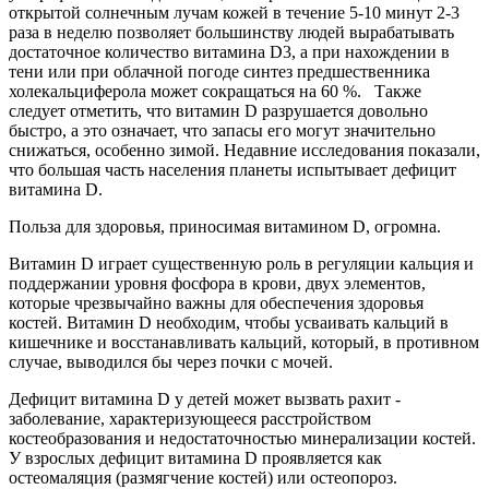
открытой солнечным лучам кожей в течение 5-10 минут 2-3
раза в неделю позволяет большинству людей вырабатывать
достаточное количество витамина D3, а при нахождении в
тени или при облачной погоде синтез предшественника
холекальциферола может сокращаться на 60 %. Также
следует отметить, что витамин D разрушается довольно
быстро, а это означает, что запасы его могут значительно
снижаться, особенно зимой. Недавние исследования показали,
что большая часть населения планеты испытывает дефицит
витамина D.
Польза для здоровья, приносимая витамином D, огромна.
Витамин D играет существенную роль в регуляции кальция и
поддержании уровня фосфора в крови, двух элементов,
которые чрезвычайно важны для обеспечения здоровья
костей. Витамин D необходим, чтобы усваивать кальций в
кишечнике и восстанавливать кальций, который, в противном
случае, выводился бы через почки с мочей.
Дефицит витамина D у детей может вызвать рахит -
заболевание, характеризующееся расстройством
костеобразования и недостаточностью минерализации костей.
У взрослых дефицит витамина D проявляется как
остеомаляция (размягчение костей) или остеопороз.