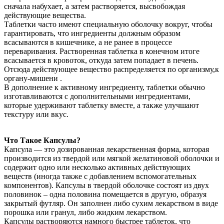
сначала набухает, а затем растворяется, высвобождая
действующие вещества.
Таблетки часто имеют специальную оболочку вокруг, чтобы
гарантировать, что ингредиенты должным образом
всасываются в кишечнике, а не ранее в процессе
переваривания. Растворенная таблетка в конечном итоге
всасывается в кровоток, откуда затем попадает в печень.
Отсюда действующее вещество распределяется по организму,к
органу-мишени .
В дополнение к активному ингредиенту, таблетки обычно
изготавливаются с дополнительными ингредиентами,
которые удерживают таблетку вместе, а также улучшают
текстуру или вкус.
Что Такое Капсулы?
Капсула — это дозированная лекарственная форма, которая
производится из твердой или мягкой желатиновой оболочки и
содержит одно или несколько активных действующих
веществ (иногда также с добавлением вспомогательных
компонентов). Капсулы в твердой оболочке состоят из двух
половинок – одна половина помещается в другую, образуя
закрытый футляр. Он заполнен либо сухим лекарством в виде
порошка или гранул, либо жидким лекарством.
Капсулы растворяются намного быстрее таблеток, что