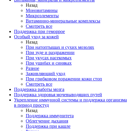
Назад
Моновитамины
Микроэлементы
Витаминно-минеральные комплексы
Смотреть все
Поддержка при геморрое
Особый уход за кожей
Назад
При натоптышах и сухих мозолях
При зуде и раздражении
При укусах насекомых
При ушибах и синяках
Разное
Заживляющий уход
При грибковом поражении кожи стоп
Смотреть все
Поддержка работы мозга
Поддержка здоровья мочевыводящих путей
Укрепление иммунной системы и поддержка организма
в период простуд
Назад
Поддержка иммунитета
Облегчение дыхания
Поддержка при кашле