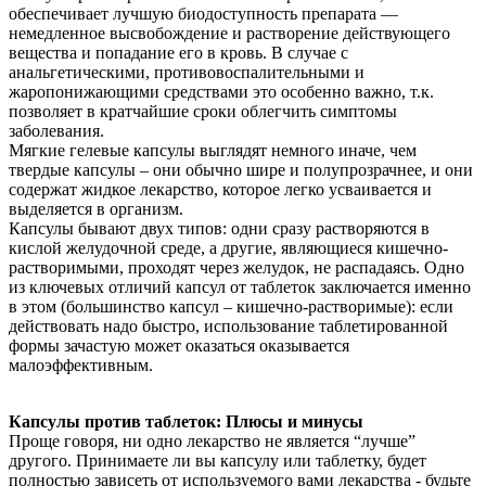
обеспечивает лучшую биодоступность препарата —
немедленное высвобождение и растворение действующего
вещества и попадание его в кровь. В случае с
анальгетическими, противовоспалительными и
жаропонижающими средствами это особенно важно, т.к.
позволяет в кратчайшие сроки облегчить симптомы
заболевания.
Мягкие гелевые капсулы выглядят немного иначе, чем
твердые капсулы – они обычно шире и полупрозрачнее, и они
содержат жидкое лекарство, которое легко усваивается и
выделяется в организм.
Капсулы бывают двух типов: одни сразу растворяются в
кислой желудочной среде, а другие, являющиеся кишечно-
растворимыми, проходят через желудок, не распадаясь. Одно
из ключевых отличий капсул от таблеток заключается именно
в этом (большинство капсул – кишечно-растворимые): если
действовать надо быстро, использование таблетированной
формы зачастую может оказаться оказывается
малоэффективным.
Капсулы против таблеток: Плюсы и минусы
Проще говоря, ни одно лекарство не является “лучше”
другого. Принимаете ли вы капсулу или таблетку, будет
полностью зависеть от используемого вами лекарства - будьте