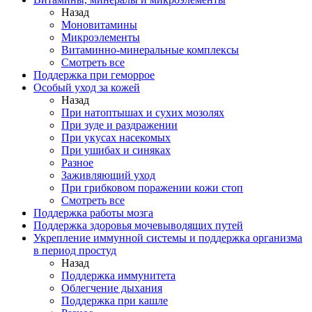
Назад
Моновитамины
Микроэлементы
Витаминно-минеральные комплексы
Смотреть все
Поддержка при геморрое
Особый уход за кожей
Назад
При натоптышах и сухих мозолях
При зуде и раздражении
При укусах насекомых
При ушибах и синяках
Разное
Заживляющий уход
При грибковом поражении кожи стоп
Смотреть все
Поддержка работы мозга
Поддержка здоровья мочевыводящих путей
Укрепление иммунной системы и поддержка организма
в период простуд
Назад
Поддержка иммунитета
Облегчение дыхания
Поддержка при кашле