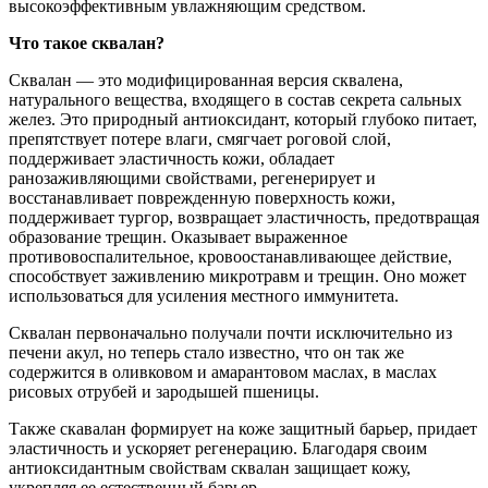
высокоэффективным увлажняющим средством.
Что такое сквалан?
Сквалан — это модифицированная версия сквалена,
натурального вещества, входящего в состав секрета сальных
желез. Это природный антиоксидант, который глубоко питает,
препятствует потере влаги, смягчает роговой слой,
поддерживает эластичность кожи, обладает
ранозаживляющими свойствами, регенерирует и
восстанавливает поврежденную поверхность кожи,
поддерживает тургор, возвращает эластичность, предотвращая
образование трещин. Оказывает выраженное
противовоспалительное, кровоостанавливающее действие,
способствует заживлению микротравм и трещин. Оно может
использоваться для усиления местного иммунитета.
Сквалан первоначально получали почти исключительно из
печени акул, но теперь стало известно, что он так же
содержится в оливковом и амарантовом маслах, в маслах
рисовых отрубей и зародышей пшеницы.
Также скавалан формирует на коже защитный барьер, придает
эластичность и ускоряет регенерацию. Благодаря своим
антиоксидантным свойствам сквалан защищает кожу,
укрепляя ее естественный барьер.